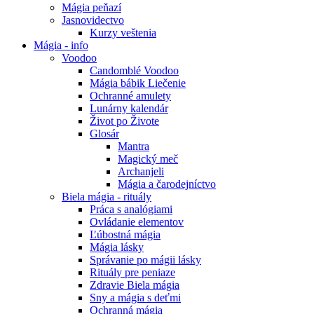
Mágia peňazí
Jasnovidectvo
Kurzy veštenia
Mágia - info
Voodoo
Candomblé Voodoo
Mágia bábik Liečenie
Ochranné amulety
Lunárny kalendár
Život po Živote
Glosár
Mantra
Magický meč
Archanjeli
Mágia a čarodejníctvo
Biela mágia - rituály
Práca s analógiami
Ovládanie elementov
Ľúbostná mágia
Mágia lásky
Správanie po mágii lásky
Rituály pre peniaze
Zdravie Biela mágia
Sny a mágia s deťmi
Ochranná mágia