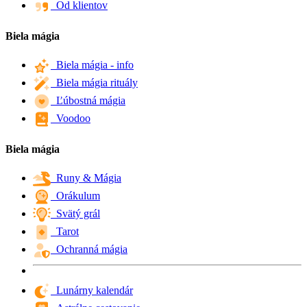
Od klientov
Biela mágia
Biela mágia - info
Biela mágia rituály
Ľúbostná mágia
Voodoo
Biela mágia
Runy & Mágia
Orákulum
Svätý grál
Tarot
Ochranná mágia
Lunárny kalendár