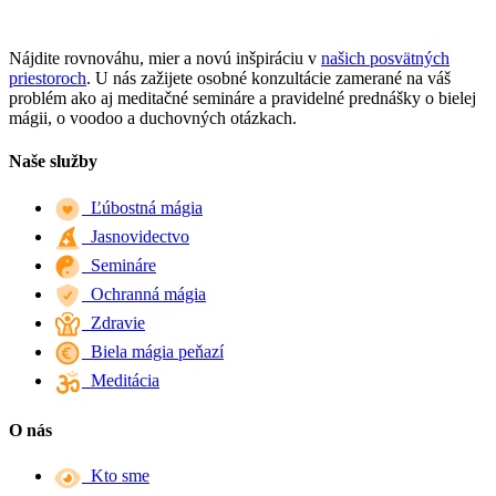
Nájdite rovnováhu, mier a novú inšpiráciu v
našich posvätných
priestoroch
. U nás zažijete osobné konzultácie zamerané na váš
problém ako aj meditačné semináre a pravidelné prednášky o bielej
mágii, o voodoo a duchovných otázkach.
Naše služby
Ľúbostná mágia
Jasnovidectvo
Semináre
Ochranná mágia
Zdravie
Biela mágia peňazí
Meditácia
O nás
Kto sme