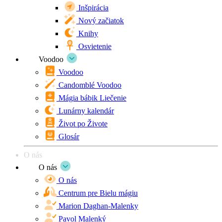
Inšpirácia
Nový začiatok
Knihy
Osvietenie
Voodoo
Voodoo
Candomblé Voodoo
Mágia bábik Liečenie
Lunárny kalendár
Život po Živote
Glosár
O nás
O nás
O nás
Centrum pre Bielu mágiu
Marion Daghan-Malenky
Pavol Malenký