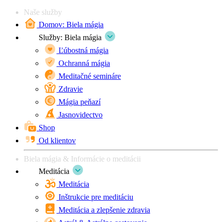
Naše služby
Domov: Biela mágia
Služby: Biela mágia
Ľúbostná mágia
Ochranná mágia
Meditačné semináre
Zdravie
Mágia peňazí
Jasnovidectvo
Shop
Od klientov
Biela mágia & Informácie o meditácii
Meditácia
Meditácia
Inštrukcie pre meditáciu
Meditácia a zlepšenie zdravia