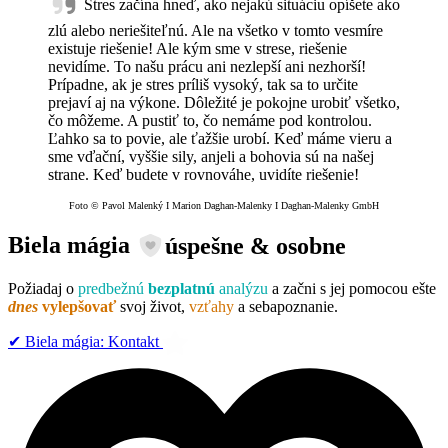
Stres začína hneď, ako nejakú situáciu opíšete ako
zlú alebo neriešiteľnú. Ale na všetko v tomto vesmíre
existuje riešenie! Ale kým sme v strese, riešenie
nevidíme. To našu prácu ani nezlepší ani nezhorší!
Prípadne, ak je stres príliš vysoký, tak sa to určite
prejaví aj na výkone. Dôležité je pokojne urobiť všetko,
čo môžeme. A pustiť to, čo nemáme pod kontrolou.
Ľahko sa to povie, ale ťažšie urobí. Keď máme vieru a
sme vďační, vyššie sily, anjeli a bohovia sú na našej
strane. Keď budete v rovnováhe, uvidíte riešenie!
Foto © Pavol Malenký I Marion Daghan-Malenky I Daghan-Malenky GmbH
Biela mágia
úspešne & osobne
Požiadaj o
predbežnú
bezplatnú
analýzu
a začni s jej pomocou ešte
dnes
vylepšovať
svoj život,
vzťahy
a sebapoznanie.
✔︎ Biela mágia: Kontakt