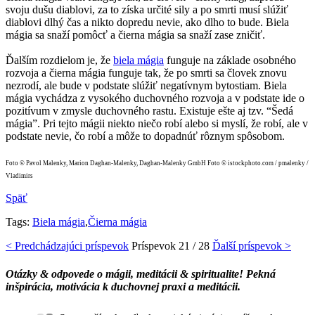
svoju dušu diablovi, za to získa určité sily a po smrti musí slúžiť
diablovi dlhý čas a nikto dopredu nevie, ako dlho to bude. Biela
mágia sa snaží pomôcť a čierna mágia sa snaží zase zničiť.
Ďalším rozdielom je, že
biela mágia
funguje na základe osobného
rozvoja a čierna mágia funguje tak, že po smrti sa človek znovu
nezrodí, ale bude v podstate slúžiť negatívnym bytostiam. Biela
mágia vychádza z vysokého duchovného rozvoja a v podstate ide o
pozitívum v zmysle duchovného rastu. Existuje ešte aj tzv. “Šedá
mágia”. Pri tejto mágii niekto niečo robí alebo si myslí, že robí, ale v
podstate nevie, čo robí a môže to dopadnúť rôznym spôsobom.
Foto © Pavol Malenky, Marion Daghan-Malenky, Daghan-Malenky GmbH Foto © istockphoto.com / pmalenky /
Vladimirs
Späť
Tags:
Biela mágia
,
Čierna mágia
< Predchádzajúci príspevok
Príspevok
21 / 28
Ďalší príspevok >
Otázky & odpovede o mágii, meditácii & spiritualite! Pekná
inšpirácia, motivácia k duchovnej praxi a meditácii.