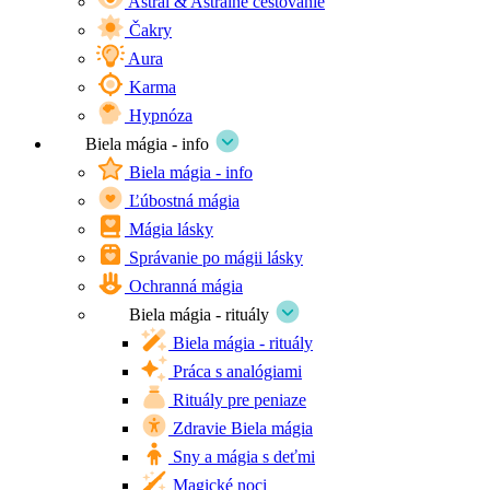
Astrál & Astrálne cestovanie
Čakry
Aura
Karma
Hypnóza
Biela mágia - info
Biela mágia - info
Ľúbostná mágia
Mágia lásky
Správanie po mágii lásky
Ochranná mágia
Biela mágia - rituály
Biela mágia - rituály
Práca s analógiami
Rituály pre peniaze
Zdravie Biela mágia
Sny a mágia s deťmi
Magické noci