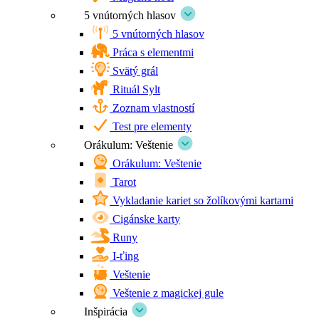
5 vnútorných hlasov
5 vnútorných hlasov
Práca s elementmi
Svätý grál
Rituál Sylt
Zoznam vlastností
Test pre elementy
Orákulum: Veštenie
Orákulum: Veštenie
Tarot
Vykladanie kariet so žolíkovými kartami
Cigánske karty
Runy
I-ťing
Veštenie
Veštenie z magickej gule
Inšpirácia