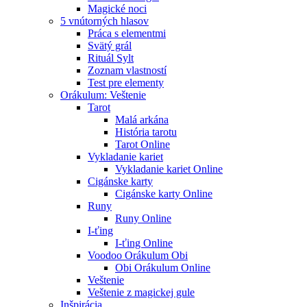
Magické noci
5 vnútorných hlasov
Práca s elementmi
Svätý grál
Rituál Sylt
Zoznam vlastností
Test pre elementy
Orákulum: Veštenie
Tarot
Malá arkána
História tarotu
Tarot Online
Vykladanie kariet
Vykladanie kariet Online
Cigánske karty
Cigánske karty Online
Runy
Runy Online
I-ťing
I-ťing Online
Voodoo Orákulum Obi
Obi Orákulum Online
Veštenie
Veštenie z magickej gule
Inšpirácia