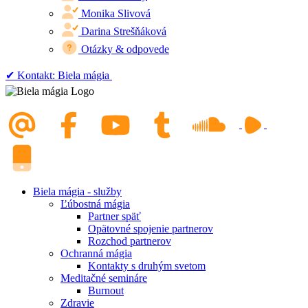
Monika Slivová
Darina Strešňáková
Otázky & odpovede
✔︎ Kontakt: Biela mágia
Biela mágia - služby
Ľúbostná mágia
Partner späť
Opätovné spojenie partnerov
Rozchod partnerov
Ochranná mágia
Kontakty s druhým svetom
Meditačné semináre
Burnout
Zdravie