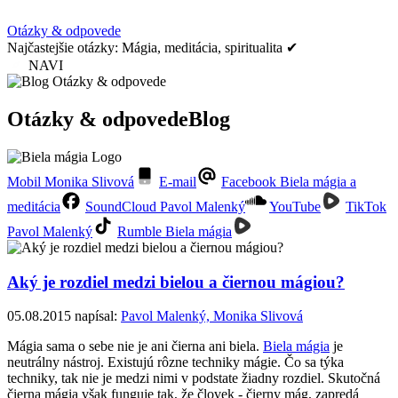
Otázky & odpovede
Najčastejšie otázky: Mágia, meditácia, spiritualita ✔
NAVI
Otázky & odpovede
Blog
Mobil Monika Slivová
E-mail
Facebook Biela mágia a
meditácia
SoundCloud Pavol Malenký
YouTube
TikTok
Pavol Malenký
Rumble Biela mágia
Aký je rozdiel medzi bielou a čiernou mágiou?
05.08.2015
napísal:
Pavol Malenký, Monika Slivová
Mágia sama o sebe nie je ani čierna ani biela.
Biela mágia
je
neutrálny nástroj. Existujú rôzne techniky mágie. Čo sa týka
techniky, tak nie je medzi nimi v podstate žiadny rozdiel. Skutočná
čierna mágia však funguje tak, že človek - čierny mág, zapredá