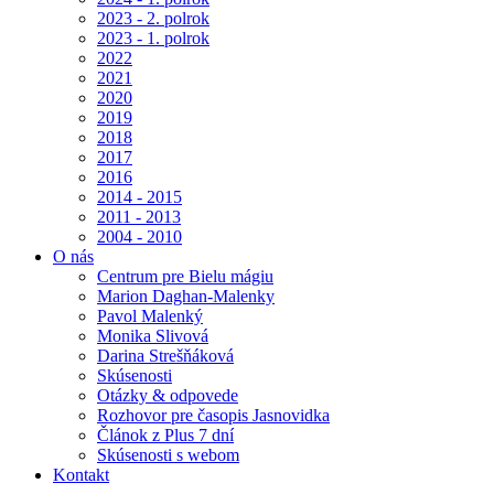
2023 - 2. polrok
2023 - 1. polrok
2022
2021
2020
2019
2018
2017
2016
2014 - 2015
2011 - 2013
2004 - 2010
O nás
Centrum pre Bielu mágiu
Marion Daghan-Malenky
Pavol Malenký
Monika Slivová
Darina Strešňáková
Skúsenosti
Otázky & odpovede
Rozhovor pre časopis Jasnovidka
Článok z Plus 7 dní
Skúsenosti s webom
Kontakt