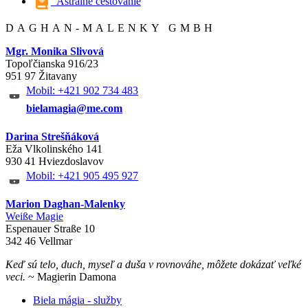
Astrálne cestovanie
DAGHAN-MALENKY GMBH
Mgr. Monika Slivová
Topoľčianska 916/23
951 97 Žitavany
Mobil: +421 902 734 483
bielamagia@me.com
Darina Strešňáková
Eža Vlkolinského 141
930 41 Hviezdoslavov
Mobil: +421 905 495 927
Marion Daghan-Malenky
Weiße Magie
Espenauer Straße 10
342 46 Vellmar
Keď sú telo, duch, myseľ a duša v rovnováhe, môžete dokázať veľké
veci.
~ Magierin Damona
Biela mágia - služby