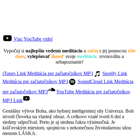
Viac YouTube videí
Vypočuj si
najlepšiu vedenú meditáciu
a
začni
s jej pomocou
ešte
dnes
,
vylepšovať
ihneď
svoje
meditácie
,
rovnováhu a
sebapoznanie!
iTunes Link Meditácia pre začiatočníkov MP3
Spotify Link
Meditácia pre začiatočníkov MP3
SoundCloud Link Meditácia
pre začiatočníkov MP3
YouTube Meditácia pre začiatočníkov
MP3 Link
Geniálny výtvor Boha, ako hybnej inteligentnej sily Univerza. Boh
stvoril človeka na vlastný obraz. A celkovo vzaté tvoril 6 dní a
siedmy odpočíval. Preto je aj siedma čakra výnimočná. Je
kráľovským miestom, spojnicou s nekonečnou životodarnou silou
menom LÁSKA.