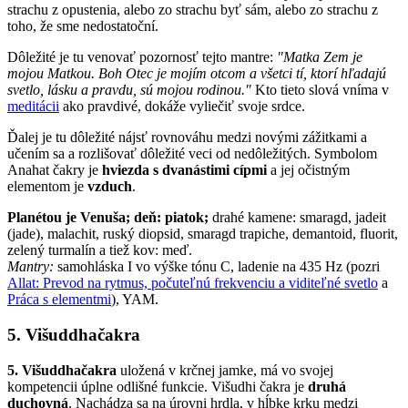
strachu z opustenia, alebo zo strachu byť sám, alebo zo strachu z
toho, že sme nedostatoční.
Dôležité je tu venovať pozornosť tejto mantre:
"Matka Zem je
mojou Matkou. Boh Otec je mojím otcom a všetci tí, ktorí hľadajú
svetlo, lásku a pravdu, sú mojou rodinou."
Kto tieto slová vníma v
meditácii
ako pravdivé, dokáže vyliečiť svoje srdce.
Ďalej je tu dôležité nájsť rovnováhu medzi novými zážitkami a
učením sa a rozlišovať dôležité veci od nedôležitých. Symbolom
Anahat čakry je
hviezda s dvanástimi cípmi
a jej očistným
elementom je
vzduch
.
Planétou je Venuša; deň: piatok;
drahé kamene: smaragd, jadeit
(jade), malachit, ruský diopsid, smaragd trapiche, demantoid, fluorit,
zelený turmalín a tiež kov: meď.
Mantry:
samohláska I vo výške tónu C, ladenie na 435 Hz (pozri
Allat: Prevod na rytmus, počuteľnú frekvenciu a viditeľné svetlo
a
Práca s elementmi
), YAM.
5.
Višuddhačakra
5. Višuddhačakra
uložená v krčnej jamke, má vo svojej
kompetencii úplne odlišné funkcie. Višudhi čakra je
druhá
duchovná
. Nachádza sa na úrovni hrdla, v hĺbke krku medzi