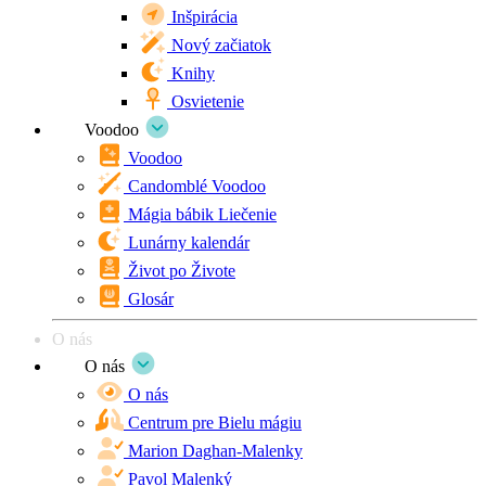
Inšpirácia
Nový začiatok
Knihy
Osvietenie
Voodoo
Voodoo
Candomblé Voodoo
Mágia bábik Liečenie
Lunárny kalendár
Život po Živote
Glosár
O nás
O nás
O nás
Centrum pre Bielu mágiu
Marion Daghan-Malenky
Pavol Malenký