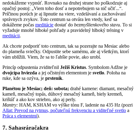
nedokážeme vypnúť. Rovnako na druhej strane ho poškodzuje aj
opačný postoj: „Viem toho dosť a nepotrebujem sa nič učiť...“.
Príčinou porúch je aj lipnutie na viere, vzdelávaní a zachovávaní
správnych zvykov. Toto centrum sa otvára len vtedy, keď sa
dokážeme počas
meditácie
dostať do
bezmyšlienkového stavu
. To si
vyžaduje mnohé hlboké pohľady a pravidelný hlboký tréning v
meditácii
.
Ak chcete podporiť toto centrum, tak sa pozerajte na Mesiac alebo
do plameňa sviečky. Odpustite sebe samému, ale aj všetkým, ktorí
vám ublížili. Viem, že sa to ľahšie povie, ako urobí.
Princíp odpustenia zviditeľnil
Ježiš Kristus
. Symbolom Adžne je
dvojcípa hviezda
a jej očistným elementom je
svetlo
. Poloha na
ruke, kde sa ozýva, je
prsteník
.
Planétou je Mesiac; deň: sobota;
drahé kamene: diamant, mesačný
kameň, mesačný topás, dúhový mesačný kameň, biely kremeň,
krištáľ a ako kov striebro, ako aj perly.
Mantry:
HAM, KSHAM vo výške tónu F, ladenie na 435 Hz (pozri
Allat: Prevod na rytmus, počuteľnú frekvenciu a viditeľné svetlo
a
Práca s elementmi
).
7.
Sahasráračakra