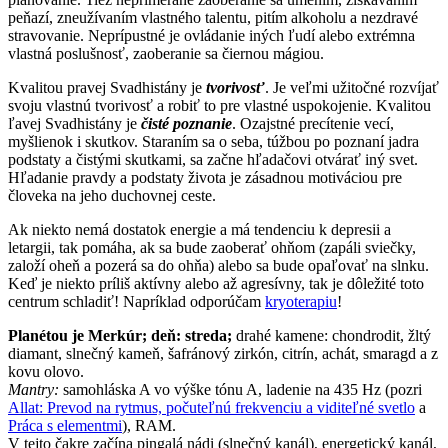
peňazí, zneužívaním vlastného talentu, pitím alkoholu a nezdravé
stravovanie. Neprípustné je ovládanie iných ľudí alebo extrémna
vlastná poslušnosť, zaoberanie sa čiernou mágiou.
Kvalitou pravej Svadhistány je
tvorivosť
. Je veľmi užitočné rozvíjať
svoju vlastnú tvorivosť a robiť to pre vlastné uspokojenie. Kvalitou
ľavej Svadhistány je
čisté poznanie
. Ozajstné precítenie vecí,
myšlienok i skutkov. Staraním sa o seba, túžbou po poznaní jadra
podstaty a čistými skutkami, sa začne hľadačovi otvárať iný svet.
Hľadanie pravdy a podstaty života je zásadnou motiváciou pre
človeka na jeho duchovnej ceste.
Ak niekto nemá dostatok energie a má tendenciu k depresii a
letargii, tak pomáha, ak sa bude zaoberať ohňom (zapáli sviečky,
založí oheň a pozerá sa do ohňa) alebo sa bude opaľovať na slnku.
Keď je niekto príliš aktívny alebo až agresívny, tak je dôležité toto
centrum schladiť! Napríklad odporúčam
kryoterapiu
!
Planétou je Merkúr; deň: streda;
drahé kamene: chondrodit, žltý
diamant, slnečný kameň, šafránový zirkón, citrín, achát, smaragd a z
kovu olovo.
Mantry:
samohláska A vo výške tónu A, ladenie na 435 Hz (pozri
Allat: Prevod na rytmus, počuteľnú frekvenciu a viditeľné svetlo
a
Práca s elementmi
), RAM.
V tejto čakre začína pingalá nádi (slnečný kanál), energetický kanál,