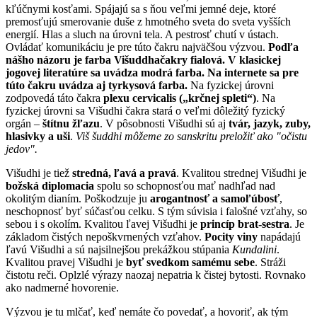
kľúčnymi kosťami. Spájajú sa s ňou veľmi jemné deje, ktoré
premosťujú smerovanie duše z hmotného sveta do sveta vyšších
energií. Hlas a sluch na úrovni tela. A pestrosť chutí v ústach.
Ovládať komunikáciu je pre túto čakru najväčšou výzvou.
Podľa
nášho názoru je farba Višuddhačakry fialová. V klasickej
jogovej literatúre sa uvádza modrá farba. Na internete sa pre
túto čakru uvádza aj tyrkysová farba.
Na fyzickej úrovni
zodpovedá táto čakra
plexu cervicalis („krčnej spleti“)
. Na
fyzickej úrovni sa Višudhi čakra stará o veľmi dôležitý fyzický
orgán –
štítnu žľazu
. V pôsobnosti Višudhi sú aj
tvár, jazyk, zuby,
hlasivky a uši
.
Viš šuddhi môžeme zo sanskritu preložiť ako "očistu
jedov".
Višudhi je tiež
stredná, ľavá a pravá
. Kvalitou strednej Višudhi je
božská diplomacia
spolu so schopnosťou mať nadhľad nad
okolitým dianím. Poškodzuje ju
arogantnosť a samoľúbosť
,
neschopnosť byť súčasťou celku. S tým súvisia i falošné vzťahy, so
sebou i s okolím. Kvalitou ľavej Višudhi je
princíp brat-sestra
. Je
základom čistých nepoškvrnených vzťahov.
Pocity viny
napádajú
ľavú Višudhi a sú najsilnejšou prekážkou stúpania
Kundalini
.
Kvalitou pravej Višudhi je
byť svedkom samému sebe
. Stráži
čistotu reči. Oplzlé výrazy naozaj nepatria k čistej bytosti. Rovnako
ako nadmerné hovorenie.
Výzvou je tu mlčať, keď nemáte čo povedať, a hovoriť, ak tým