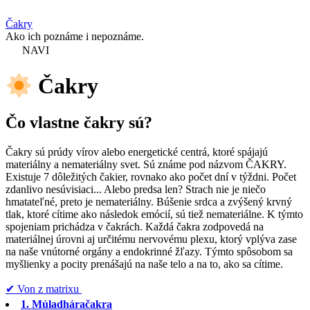
Čakry
Ako ich poznáme i nepoznáme.
NAVI
Čakry
Čo vlastne čakry sú?
Čakry sú prúdy vírov alebo energetické centrá, ktoré spájajú
materiálny a nemateriálny svet. Sú známe pod názvom ČAKRY.
Existuje 7 dôležitých čakier, rovnako ako počet dní v týždni. Počet
zdanlivo nesúvisiaci... Alebo predsa len? Strach nie je niečo
hmatateľné, preto je nemateriálny. Búšenie srdca a zvýšený krvný
tlak, ktoré cítime ako následok emócií, sú tiež nemateriálne. K týmto
spojeniam prichádza v čakrách. Každá čakra zodpovedá na
materiálnej úrovni aj určitému nervovému plexu, ktorý vplýva zase
na naše vnútorné orgány a endokrinné žľazy. Týmto spôsobom sa
myšlienky a pocity prenášajú na naše telo a na to, ako sa cítime.
✔︎ Von z matrixu
1. Múladháračakra