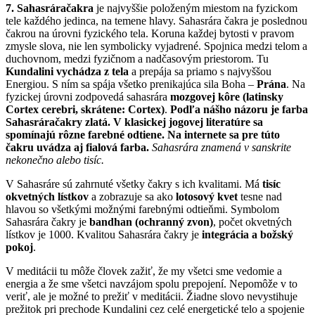
7. Sahasráračakra
je najvyššie položeným miestom na fyzickom
tele každého jedinca, na temene hlavy. Sahasrára čakra je poslednou
čakrou na úrovni fyzického tela. Koruna každej bytosti v pravom
zmysle slova, nie len symbolicky vyjadrené. Spojnica medzi telom a
duchovnom, medzi fyzičnom a nadčasovým priestorom. Tu
Kundalini vychádza z tela
a prepája sa priamo s najvyššou
Energiou. S ním sa spája všetko prenikajúca sila Boha –
Prána
. Na
fyzickej úrovni zodpovedá sahasrára
mozgovej kôre (latinsky
Cortex cerebri, skrátene: Cortex)
.
Podľa nášho názoru je farba
Sahasráračakry zlatá. V klasickej jogovej literatúre sa
spomínajú rôzne farebné odtiene. Na internete sa pre túto
čakru uvádza aj fialová farba.
Sahasrára znamená v sanskrite
nekonečno alebo tisíc.
V Sahasráre sú zahrnuté všetky čakry s ich kvalitami. Má
tisíc
okvetných lístkov
a zobrazuje sa ako
lotosový kvet
tesne nad
hlavou so všetkými možnými farebnými odtieňmi. Symbolom
Sahasrára čakry je
bandhan (ochranný zvon)
, počet okvetných
lístkov je 1000. Kvalitou Sahasrára čakry je
integrácia a božský
pokoj
.
V meditácii tu môže človek zažiť, že my všetci sme vedomie a
energia a že sme všetci navzájom spolu prepojení. Nepomôže v to
veriť, ale je možné to prežiť v meditácii. Žiadne slovo nevystihuje
prežitok pri prechode Kundalini cez celé energetické telo a spojenie