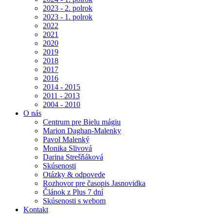
2023 - 2. polrok
2023 - 1. polrok
2022
2021
2020
2019
2018
2017
2016
2014 - 2015
2011 - 2013
2004 - 2010
O nás
Centrum pre Bielu mágiu
Marion Daghan-Malenky
Pavol Malenký
Monika Slivová
Darina Strešňáková
Skúsenosti
Otázky & odpovede
Rozhovor pre časopis Jasnovidka
Článok z Plus 7 dní
Skúsenosti s webom
Kontakt