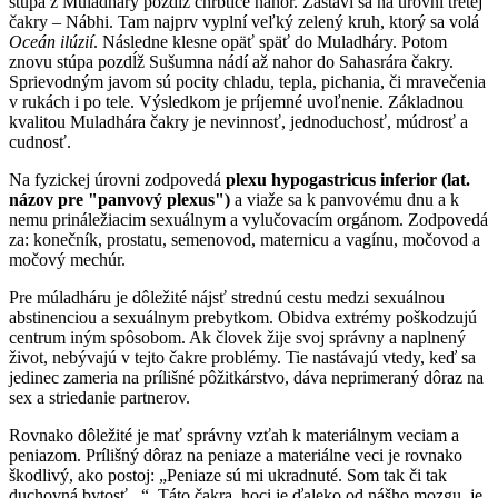
stúpa z Muladháry pozdĺž chrbtice nahor. Zastaví sa na úrovni tretej
čakry – Nábhi. Tam najprv vyplní veľký zelený kruh, ktorý sa volá
Oceán ilúzií
. Následne klesne opäť späť do Muladháry. Potom
znovu stúpa pozdĺž Sušumna nádí až nahor do Sahasrára čakry.
Sprievodným javom sú pocity chladu, tepla, pichania, či mravečenia
v rukách i po tele. Výsledkom je príjemné uvoľnenie. Základnou
kvalitou Muladhára čakry je nevinnosť, jednoduchosť, múdrosť a
cudnosť.
Na fyzickej úrovni zodpovedá
plexu hypogastricus inferior (lat.
názov pre "panvový plexus")
a viaže sa k panvovému dnu a k
nemu prináležiacim sexuálnym a vylučovacím orgánom. Zodpovedá
za: konečník, prostatu, semenovod, maternicu a vagínu, močovod a
močový mechúr.
Pre múladháru je dôležité nájsť strednú cestu medzi sexuálnou
abstinenciou a sexuálnym prebytkom. Obidva extrémy poškodzujú
centrum iným spôsobom. Ak človek žije svoj správny a naplnený
život, nebývajú v tejto čakre problémy. Tie nastávajú vtedy, keď sa
jedinec zameria na prílišné pôžitkárstvo, dáva neprimeraný dôraz na
sex a striedanie partnerov.
Rovnako dôležité je mať správny vzťah k materiálnym veciam a
peniazom. Prílišný dôraz na peniaze a materiálne veci je rovnako
škodlivý, ako postoj: „Peniaze sú mi ukradnuté. Som tak či tak
duchovná bytosť...“. Táto čakra, hoci je ďaleko od nášho mozgu, je