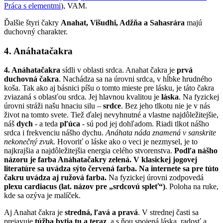
Práca s elementmi
), VAM.
Ďalšie štyri čakry
Anahat, Višudhi, Adžňa a Sahasrára
majú
duchovný charakter.
4.
Anáhatačakra
4. Anáhatačakra
sídli v oblasti srdca. Anahat čakra je
prvá
duchovná čakra
. Nachádza sa na úrovni srdca, v hĺbke hrudného
koša. Tak ako aj básnici píšu o tomto mieste pre lásku, je táto čakra
zviazaná s oblasťou srdca. Jej hlavnou kvalitou je
láska
. Na fyzickej
úrovni stráži našu hnaciu silu –
srdce
. Bez jeho tlkotu nie je v nás
život na tomto svete. Tiež ďalej nevyhnutné a vlastne najdôležitejšie,
náš
dych
- a teda
pľúca
- sú pod jej dohľadom. Riadi tlkot nášho
srdca i frekvenciu nášho dychu.
Anáhata náda znamená v sanskrite
nekonečný zvuk.
Hovoriť o láske ako o veci je nezmysel, je to
najkrajšia a najdôležitejšia energia celého stvorenstva.
Podľa nášho
názoru je farba Anáhatačakry zelená. V klasickej jogovej
literatúre sa uvádza sýto červená farba. Na internete sa pre túto
čakru uvádza aj ružová farba.
Na fyzickej úrovni zodpovedá
plexu cardiacus (lat. názov pre „srdcovú spleť“)
. Poloha na ruke,
kde sa ozýva je malíček.
Aj Anahat čakra je
stredná, ľavá a pravá
. V strednej časti sa
prejavuje
túžba bytia tu a teraz
, a s ňou spojená láska, radosť a