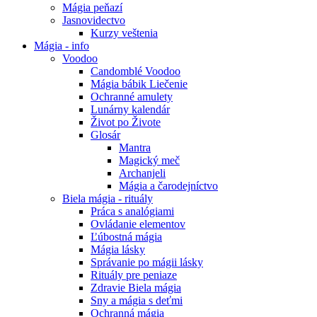
Mágia peňazí
Jasnovidectvo
Kurzy veštenia
Mágia - info
Voodoo
Candomblé Voodoo
Mágia bábik Liečenie
Ochranné amulety
Lunárny kalendár
Život po Živote
Glosár
Mantra
Magický meč
Archanjeli
Mágia a čarodejníctvo
Biela mágia - rituály
Práca s analógiami
Ovládanie elementov
Ľúbostná mágia
Mágia lásky
Správanie po mágii lásky
Rituály pre peniaze
Zdravie Biela mágia
Sny a mágia s deťmi
Ochranná mágia