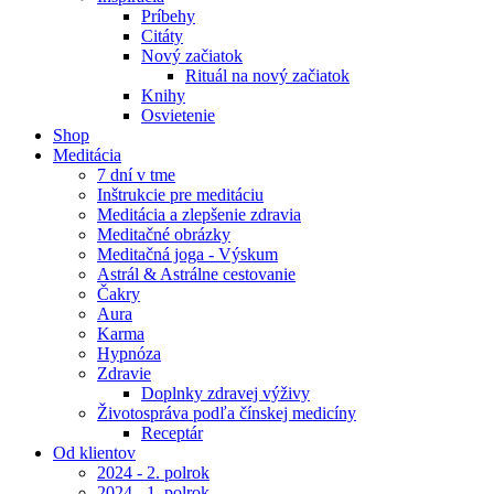
Príbehy
Citáty
Nový začiatok
Rituál na nový začiatok
Knihy
Osvietenie
Shop
Meditácia
7 dní v tme
Inštrukcie pre meditáciu
Meditácia a zlepšenie zdravia
Meditačné obrázky
Meditačná joga - Výskum
Astrál & Astrálne cestovanie
Čakry
Aura
Karma
Hypnóza
Zdravie
Doplnky zdravej výživy
Životospráva podľa čínskej medicíny
Receptár
Od klientov
2024 - 2. polrok
2024 - 1. polrok