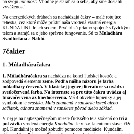
na svoju
minulosť
. Vhodné je starať sa o seba, aby sme dosiahli
vyváženosť.
Na energetických dráhach sa nachádzajú čakry – malé rotujúce
telieska, cez ktoré môže prúdiť naša vrodená vlastná energia –
KUNDALINI. Je ich sedem. Prvé tri sú priamo spojené s fyzickým
telom a starajú sa o jeho správne fungovanie. Sú to
Muladhára
,
Svadhistána
a
Nábhi
.
7
čakier
1.
Múladháračakra
1. Múladháračakra
sa nachádza na konci ľudskej kostrče a
zodpovedá elementu
zeme
.
Podľa nášho názoru je farba
múladháry červená. V klasickej jogovej literatúre sa uvádza
svetločervená farba. Na internete sa pre túto čakru uvádza aj
tmavočervená až hnedočervená.
Má 4 okvetné lupienky a jej
symbolom je
svastika
.
Mula znamená v sanskrite koreň alebo
začiatok, adhara znamená v sanskrite pôvod alebo základ.
V nej je na najbezpečnejšom mieste ľudského tela stočená do
tri a
pol závita
vrodená energia
Kundalini
. Je v tzv. latentnom stave, čiže
spí. Kundalini je možné zobudiť pomocou meditácie. Kundalini