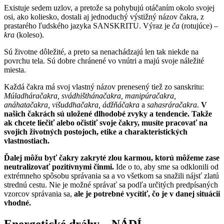
Existuje sedem uzlov, a pretože sa pohybujú otáčaním okolo svojej
osi, ako koliesko, dostali aj jednoduchý výstižný názov čakra, z
prastarého ľudského jazyka SANSKRITU. Výraz je
ča
(rotujúce) –
kra
(koleso).
Sú životne dôležité, a preto sa nenachádzajú len tak niekde na
povrchu tela. Sú dobre chránené vo vnútri a majú svoje náležité
miesta.
Každá čakra má svoj vlastný názov prenesený tiež zo sanskritu:
Múladháračakra, svádhišthánačakra, manipúračakra,
anáhatačakra, višuddhačakra, ádžňáčakra
a
sahasráračakra
.
V
našich čakrách sú uložené dlhodobé zvyky a tendencie. Takže
ak chcete liečiť alebo očistiť svoje čakry, musíte pracovať na
svojich životných postojoch, etike a charakteristických
vlastnostiach.
Ďalej môžu byť čakry zakryté zlou karmou, ktorú môžeme zase
neutralizovať pozitívnymi činmi.
Ide o to, aby sme sa odklonili od
extrémneho spôsobu správania sa a vo všetkom sa snažili nájsť zlatú
strednú cestu. Nie je možné správať sa podľa určitých predpísaných
vzorcov správania sa,
ale je potrebné vycítiť, čo je v danej situácii
vhodné.
Energetické dráhy – NÁDÍ