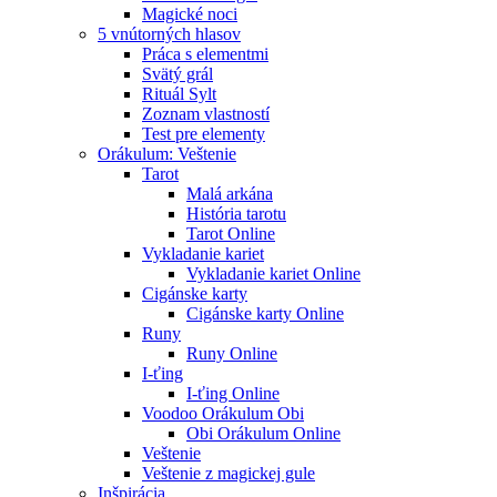
Magické noci
5 vnútorných hlasov
Práca s elementmi
Svätý grál
Rituál Sylt
Zoznam vlastností
Test pre elementy
Orákulum: Veštenie
Tarot
Malá arkána
História tarotu
Tarot Online
Vykladanie kariet
Vykladanie kariet Online
Cigánske karty
Cigánske karty Online
Runy
Runy Online
I-ťing
I-ťing Online
Voodoo Orákulum Obi
Obi Orákulum Online
Veštenie
Veštenie z magickej gule
Inšpirácia