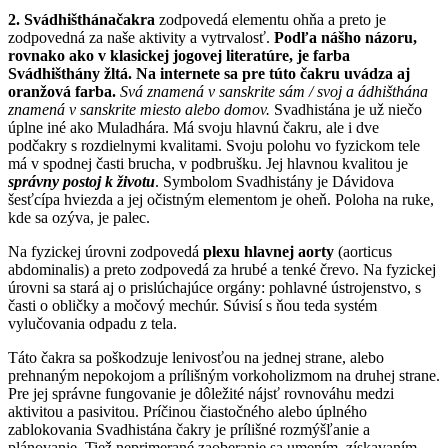
2. Svádhišthánačakra
zodpovedá elementu ohňa a preto je
zodpovedná za naše aktivity a vytrvalosť.
Podľa nášho názoru,
rovnako ako v klasickej jogovej literatúre, je farba
Svádhišthány žltá. Na internete sa pre túto čakru uvádza aj
oranžová farba.
Svá znamená v sanskrite sám / svoj a ádhišthána
znamená v sanskrite miesto alebo domov.
Svadhistána je už niečo
úplne iné ako Muladhára. Má svoju hlavnú čakru, ale i dve
podčakry s rozdielnymi kvalitami. Svoju polohu vo fyzickom tele
má v spodnej časti brucha, v podbrušku. Jej hlavnou kvalitou je
správny postoj k životu
. Symbolom Svadhistány je Dávidova
šesťcípa hviezda a jej očistným elementom je oheň. Poloha na ruke,
kde sa ozýva, je palec.
Na fyzickej úrovni zodpovedá
plexu hlavnej aorty
(aorticus
abdominalis) a preto zodpovedá za hrubé a tenké črevo. Na fyzickej
úrovni sa stará aj o prislúchajúce orgány: pohlavné ústrojenstvo, s
časti o obličky a močový mechúr. Súvisí s ňou teda systém
vylučovania odpadu z tela.
Táto čakra sa poškodzuje lenivosťou na jednej strane, alebo
prehnaným nepokojom a prílišným vorkoholizmom na druhej strane.
Pre jej správne fungovanie je dôležité nájsť rovnováhu medzi
aktivitou a pasivitou. Príčinou čiastočného alebo úplného
zablokovania Svadhistána čakry je prílišné rozmýšľanie a
plánovanie. Tiež neprimerané zaoberanie sa umením, získavaním