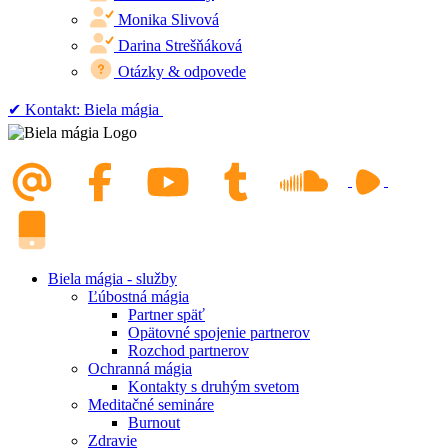
Monika Slivová
Darina Strešňáková
Otázky & odpovede
✔︎ Kontakt: Biela mágia
Biela mágia - služby
Ľúbostná mágia
Partner späť
Opätovné spojenie partnerov
Rozchod partnerov
Ochranná mágia
Kontakty s druhým svetom
Meditačné semináre
Burnout
Zdravie