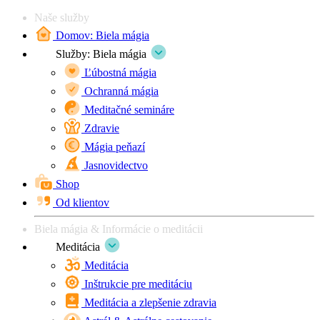
Naše služby
Domov: Biela mágia
Služby: Biela mágia
Ľúbostná mágia
Ochranná mágia
Meditačné semináre
Zdravie
Mágia peňazí
Jasnovidectvo
Shop
Od klientov
Biela mágia & Informácie o meditácii
Meditácia
Meditácia
Inštrukcie pre meditáciu
Meditácia a zlepšenie zdravia