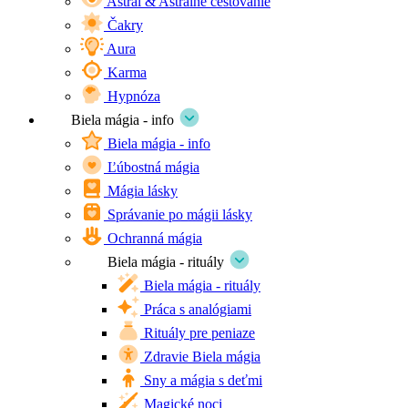
Astrál & Astrálne cestovanie
Čakry
Aura
Karma
Hypnóza
Biela mágia - info
Biela mágia - info
Ľúbostná mágia
Mágia lásky
Správanie po mágii lásky
Ochranná mágia
Biela mágia - rituály
Biela mágia - rituály
Práca s analógiami
Rituály pre peniaze
Zdravie Biela mágia
Sny a mágia s deťmi
Magické noci