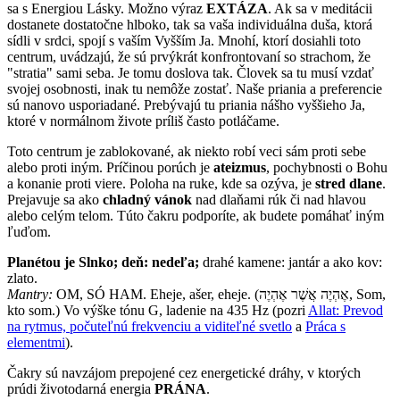
sa s Energiou Lásky. Možno výraz
EXTÁZA
. Ak sa v meditácii
dostanete dostatočne hlboko, tak sa vaša individuálna duša, ktorá
sídli v srdci, spojí s vaším Vyšším Ja. Mnohí, ktorí dosiahli toto
centrum, uvádzajú, že sú prvýkrát konfrontovaní so strachom, že
"stratia" sami seba. Je tomu doslova tak. Človek sa tu musí vzdať
svojej osobnosti, inak tu nemôže zostať. Naše priania a preferencie
sú nanovo usporiadané. Prebývajú tu priania nášho vyššieho Ja,
ktoré v normálnom živote príliš často potláčame.
Toto centrum je zablokované, ak niekto robí veci sám proti sebe
alebo proti iným. Príčinou porúch je
ateizmus
, pochybnosti o Bohu
a konanie proti viere. Poloha na ruke, kde sa ozýva, je
stred dlane
.
Prejavuje sa ako
chladný vánok
nad dlaňami rúk či nad hlavou
alebo celým telom. Túto čakru podporíte, ak budete pomáhať iným
ľuďom.
Planétou je Slnko; deň: nedeľa;
drahé kamene: jantár a ako kov:
zlato.
Mantry:
OM, SÓ HAM. Eheje, ašer, eheje. (אֶהְיֶה אֲשֶׁר אֶהְיֶה, Som,
kto som.) Vo výške tónu G, ladenie na 435 Hz (pozri
Allat: Prevod
na rytmus, počuteľnú frekvenciu a viditeľné svetlo
a
Práca s
elementmi
).
Čakry sú navzájom prepojené cez energetické dráhy, v ktorých
prúdi životodarná energia
PRÁNA
.