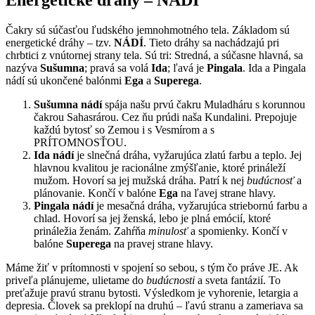
Čakry sú súčasťou ľudského jemnohmotného tela. Základom sú
energetické dráhy – tzv.
NÁDÍ
. Tieto dráhy sa nachádzajú pri
chrbtici z vnútornej strany tela. Sú tri: Stredná, a súčasne hlavná, sa
nazýva
Sušumna
; pravá sa volá
Ida
; ľavá je
Pingala
. Ida a Pingala
nádí sú ukončené balónmi
Ega
a
Superega
.
Sušumna nádí
spája našu prvú čakru Muladháru s korunnou
čakrou Sahasrárou. Cez ňu prúdi naša Kundalini. Prepojuje
každú bytosť so Zemou i s Vesmírom a s
PRÍTOMNOSŤOU.
Ida nádí
je slnečná dráha, vyžarujúca zlatú farbu a teplo. Jej
hlavnou kvalitou je racionálne zmýšľanie, ktoré prináleží
mužom. Hovorí sa jej mužská dráha. Patrí k nej
budúcnosť
a
plánovanie. Končí v balóne
Ega
na ľavej strane hlavy.
Pingala nádí
je mesačná dráha, vyžarujúca striebornú farbu a
chlad. Hovorí sa jej ženská, lebo je plná emócií, ktoré
prináležia ženám. Zahŕňa
minulosť
a spomienky. Končí v
balóne
Superega
na pravej strane hlavy.
Máme žiť v prítomnosti v spojení so sebou, s tým čo práve JE. Ak
priveľa plánujeme, ulietame do
budúcnosti
a sveta fantázií. To
preťažuje pravú stranu bytosti. Výsledkom je vyhorenie, letargia a
depresia. Človek sa preklopí na druhú – ľavú stranu a zameriava sa