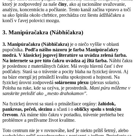
ktorý je zodpovedný za naše
činy
, ako aj racionálne uvažovanie,
analýzu, koncentráciu a počítanie. Tento kanál začína vpravo a točí
sa ako špirála okolo chrbtice, prechádza cez šiestu ádžňáčakru a
končí v ľavej polovici mozgu.
3.
Manipúračakra (Nábhičakra)
3. Manipúračakra (Nábhičakra)
je o niečo vyššie v oblasti
pupočníka.
Podľa nášho názoru je farba Manipúračakry
modrá. V klasickej jogovej literatúre sa uvádza zelená farba.
Na internete sa pre túto čakru uvádza aj žltá farba.
Nábhi čakra
je poslednou z materiálnych čakier. Má svoju hlavnú časť i dve
podčakry. Stará sa o trávenie a pocity blaha na fyzickej úrovni. Aj
na báze energií jej prináleží kvalita spokojnosti a hojnosti. Na
fyzickej úrovni zodpovedá
solárnemu plexu
(plexus solaris).
Poloha na ruke, kde sa ozýva, je prostredník.
Mani púru môžeme v
sanskrite preložiť ako „mesto drahokamov".
Na fyzickej úrovni sa stará o prináležiace orgány:
žalúdok,
pankreas, pečeň, slezinu
a sčasti i o
obličky spolu s tenkým
črevom
. Ak máme túto čakru v poriadku, trávenie prebieha bez
problémov a prežívame život kvalitne.
Toto centrum nie je v rovnováhe, keď je niekto príliš šetrný, alebo
zaobchádza príliš nezodpovedne s peniazmi a jedlom. Prejedanie sa,