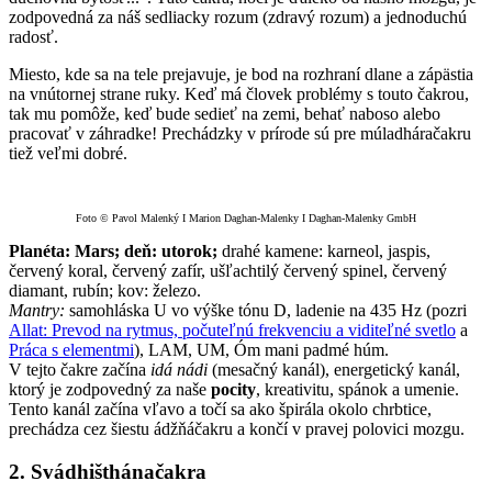
zodpovedná za náš sedliacky rozum (zdravý rozum) a jednoduchú
radosť.
Miesto, kde sa na tele prejavuje, je bod na rozhraní dlane a zápästia
na vnútornej strane ruky. Keď má človek problémy s touto čakrou,
tak mu pomôže, keď bude sedieť na zemi, behať naboso alebo
pracovať v záhradke! Prechádzky v prírode sú pre múladháračakru
tiež veľmi dobré.
Foto © Pavol Malenký I Marion Daghan-Malenky I Daghan-Malenky GmbH
Planéta: Mars; deň: utorok;
drahé kamene: karneol, jaspis,
červený koral, červený zafír, ušľachtilý červený spinel, červený
diamant, rubín; kov: železo.
Mantry:
samohláska U vo výške tónu D, ladenie na 435 Hz (pozri
Allat: Prevod na rytmus, počuteľnú frekvenciu a viditeľné svetlo
a
Práca s elementmi
), LAM, UM, Óm mani padmé húm.
V tejto čakre začína
idá nádi
(mesačný kanál), energetický kanál,
ktorý je zodpovedný za naše
pocity
, kreativitu, spánok a umenie.
Tento kanál začína vľavo a točí sa ako špirála okolo chrbtice,
prechádza cez šiestu ádžňáčakru a končí v pravej polovici mozgu.
2.
Svádhišthánačakra