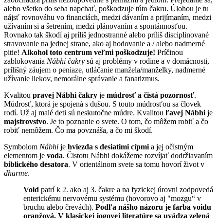
alebo všetko do seba napchať, poškodzuje túto čakru. Úlohou je tu
nájsť rovnováhu vo financiách, medzi dávaním a prijímaním, medzi
užívaním si a šetrením, medzi plánovaním a spontánnosťou.
Rovnako tak škodí aj príliš jednostranné alebo príliš disciplinované
stravovanie na jednej strane, ako aj hodovanie a / alebo nadmerné
pitie!
Alkohol toto centrum veľmi poškodzuje!
Príčinou
zablokovania
Nábhi čakry
sú aj problémy v rodine a v domácnosti,
prílišný záujem o peniaze, utláčanie manžela/manželky, nadmerné
užívanie liekov, nemorálne správanie a fanatizmus.
Kvalitou
pravej Nábhi čakry
je
múdrosť a čistá pozornosť
.
Múdrosť, ktorá je spojená s dušou. S touto múdrosťou sa človek
rodí. Už aj malé deti sú neskutočne múdre. Kvalitou
ľavej Nábhi
je
majstrovstvo
. Je to poznanie o svete. O tom, čo môžem robiť a čo
robiť nemôžem. Čo ma povznáša, a čo mi škodí.
Symbolom
Nábhi
je
hviezda s desiatimi cípmi
a jej očistným
elementom je
voda
. Čistotu Nábhi dokážeme rozvíjať dodržiavaním
biblického desatora
. V orientálnom svete sa tomu hovorí život v
dharme
.
Void
patrí k 2. ako aj 3. čakre a na fyzickej úrovni zodpovedá
enterickému nervovému systému (hovorovo aj "mozgu“ v
bruchu alebo črevách).
Podľa nášho názoru je farba voidu
oranžová. V klasickej jogovej literatúre sa uvádza zelená