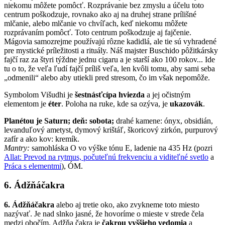
niekomu môžete pomôcť. Rozprávanie bez zmyslu a účelu toto
centrum poškodzuje, rovnako ako aj na druhej strane prílišné
mlčanie, alebo mlčanie vo chvíľach, keď niekomu môžete
rozprávaním pomôcť. Toto centrum poškodzuje aj fajčenie.
Mágovia samozrejme používajú rôzne kadidlá, ale tie sú vyhradené
pre mystické príležitosti a rituály. Náš majster Buschido pôžitkársky
fajčí raz za štyri týždne jednu cigaru a je starší ako 100 rokov... Ide
tu o to, že veľa ľudí fajčí príliš veľa, len kvôli tomu, aby sami seba
„odmenili“ alebo aby utiekli pred stresom, čo im však nepomôže.
Symbolom Višudhi je
šestnásťcípa hviezda
a jej očistným
elementom je
éter
. Poloha na ruke, kde sa ozýva, je
ukazovák
.
Planétou je Saturn; deň: sobota;
drahé kamene: ónyx, obsidián,
levanduľový ametyst, dymový krištáľ, škoricový zirkón, purpurový
zafír a ako kov: kremík.
Mantry:
samohláska O vo výške tónu E, ladenie na 435 Hz (pozri
Allat: Prevod na rytmus, počuteľnú frekvenciu a viditeľné svetlo
a
Práca s elementmi
), ÓM.
6.
Ádžňáčakra
6. Ádžňáčakra
alebo aj tretie oko, ako zvykneme toto miesto
nazývať. Je nad slnko jasné, že hovoríme o mieste v strede čela
medzi obočím. Adžňa čakra je
čakrou vyššieho vedomia
a