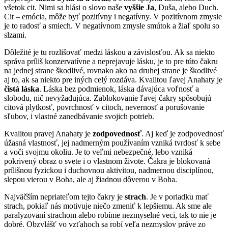
všetok cit. Nimi sa hlási o slovo naše
vyššie Ja
, Duša, alebo Duch.
Cit – emócia, môže byť pozitívny i negatívny. V pozitívnom zmysle
je to radosť a smiech. V negatívnom zmysle smútok a žiaľ spolu so
slzami.
Dôležité je tu rozlišovať medzi láskou a závislosťou. Ak sa niekto
správa príliš konzervatívne a neprejavuje lásku, je to pre túto čakru
na jednej strane škodlivé, rovnako ako na druhej strane je škodlivé
aj to, ak sa niekto pre iných celý rozdáva. Kvalitou ľavej Anahaty je
čistá láska
. Láska bez podmienok, láska dávajúca voľnosť a
slobodu, nič nevyžadujúca. Zablokovanie ľavej čakry spôsobujú
citová plytkosť, povrchnosť v citoch, nevernosť a porušovanie
sľubov, i vlastné zanedbávanie svojich potrieb.
Kvalitou pravej Anahaty je
zodpovednosť
. Aj keď je zodpovednosť
úžasná vlastnosť, jej nadmerným používaním vzniká tvrdosť k sebe
a voči svojmu okoliu. Je to veľmi nebezpečné, lebo vzniká
pokrivený obraz o svete i o vlastnom živote. Čakra je blokovaná
prílišnou fyzickou i duchovnou aktivitou, nadmernou disciplínou,
slepou vierou v Boha, ale aj žiadnou dôverou v Boha.
Najväčším nepriateľom tejto čakry je
strach
. Je v poriadku mať
strach, pokiaľ nás motivuje niečo zmeniť k lepšiemu. Ak sme ale
paralyzovaní strachom alebo robíme nezmyselné veci, tak to nie je
dobré. Obzvlášť vo vzťahoch sa robí veľa nezmyslov práve zo