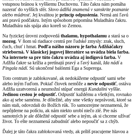
vstupnou bránou k vyššiemu Duchovnu. Táto čakra nám pomáha
nazerať do vyšších sfér.
Slovo ádžňá znamená v sanskrite poznanie
alebo múdrosť.
Jej kvalitou je
princíp odpustenia
. Nemá ani ľavú
ani pravú podčakru. Istým spôsobom pripomína Muladhára čakru.
Muladhára nás spája ako koreň so Zemou.
Na fyzickej úrovni zodpovedá
thalamu, hypothalamu
a stará sa o
mozog
. V ňom sú riadiace centrá pre ľudské zmysly: zrak, sluch,
čuch, chuť i hmat.
Podľa nášho názoru je farba Ádžňáčakry
strieborná. V klasickej jogovej literatúre sa uvádza biela farba.
Na internete sa pre túto čakru uvádza aj indigová farba.
V
Adžňa čakre sa krížia a pretínajú pravý a ľavý kanál,
Ida nádí
a
Pingala nádí
. Sú ukončené balónmi Ega a Superega.
Toto centrum je zablokované, ak nedokážeme odpustiť sami sebe
alebo iným ľuďom. Pokiaľ človek nemôže a
nevie odpustiť
, ostáva
Adžňa uzatvorená a neumožní stúpať energii
Kundalini
vyššie.
Jedinou cestou je odpustiť.
Odpustiť každému a všetkým, rovnako
ako aj sebe samému. Je dôležité, aby sme všetky neprávosti, ktoré sa
nám stali, odovzdali do Božích rúk. To samozrejme neznamená, že
nepôjdeme na políciu, ak nám niekto urobí niečo zlé. Pre nás
samotných je ale dôležité odpustiť sebe a iným, ak si chceme užívať
život. To ešte neznamená zabudnúť alebo nepoučiť sa z chýb.
Ďalej je táto čakra zablokovaná vtedy, ak príliš pracujeme hlavou a