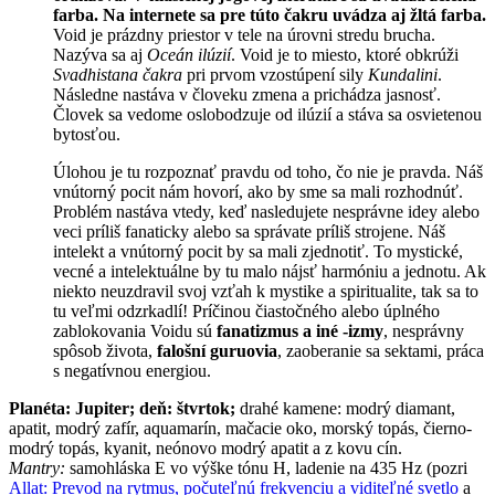
farba. Na internete sa pre túto čakru uvádza aj žltá farba.
Void je prázdny priestor v tele na úrovni stredu brucha.
Nazýva sa aj
Oceán ilúzií
. Void je to miesto, ktoré obkrúži
Svadhistana čakra
pri prvom vzostúpení sily
Kundalini
.
Následne nastáva v človeku zmena a prichádza jasnosť.
Človek sa vedome oslobodzuje od ilúzií a stáva sa osvietenou
bytosťou.
Úlohou je tu rozpoznať pravdu od toho, čo nie je pravda. Náš
vnútorný pocit nám hovorí, ako by sme sa mali rozhodnúť.
Problém nastáva vtedy, keď nasledujete nesprávne idey alebo
veci príliš fanaticky alebo sa správate príliš strojene. Náš
intelekt a vnútorný pocit by sa mali zjednotiť. To mystické,
vecné a intelektuálne by tu malo nájsť harmóniu a jednotu. Ak
niekto neuzdravil svoj vzťah k mystike a spiritualite, tak sa to
tu veľmi odzrkadlí! Príčinou čiastočného alebo úplného
zablokovania Voidu sú
fanatizmus a iné -izmy
, nesprávny
spôsob života,
falošní guruovia
, zaoberanie sa sektami, práca
s negatívnou energiou.
Planéta: Jupiter; deň: štvrtok;
drahé kamene: modrý diamant,
apatit, modrý zafír, aquamarín, mačacie oko, morský topás, čierno-
modrý topás, kyanit, neónovo modrý apatit a z kovu cín.
Mantry:
samohláska E vo výške tónu H, ladenie na 435 Hz (pozri
Allat: Prevod na rytmus, počuteľnú frekvenciu a viditeľné svetlo
a