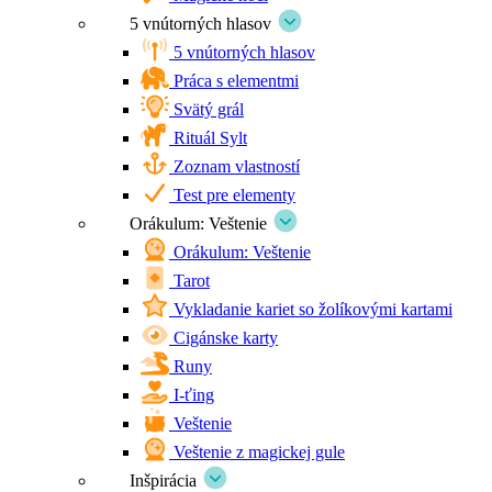
5 vnútorných hlasov
5 vnútorných hlasov
Práca s elementmi
Svätý grál
Rituál Sylt
Zoznam vlastností
Test pre elementy
Orákulum: Veštenie
Orákulum: Veštenie
Tarot
Vykladanie kariet so žolíkovými kartami
Cigánske karty
Runy
I-ťing
Veštenie
Veštenie z magickej gule
Inšpirácia