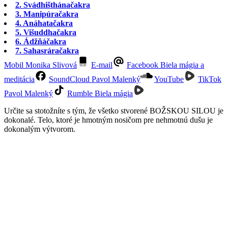
2. Svádhišthánačakra
3. Manipúračakra
4. Anáhatačakra
5. Višuddhačakra
6. Ádžňáčakra
7. Sahasráračakra
Mobil Monika Slivová
E-mail
Facebook Biela mágia a
meditácia
SoundCloud Pavol Malenký
YouTube
TikTok
Pavol Malenký
Rumble Biela mágia
Určite sa stotožníte s tým, že všetko stvorené BOŽSKOU SILOU je
dokonalé. Telo, ktoré je hmotným nosičom pre nehmotnú dušu je
dokonalým výtvorom.