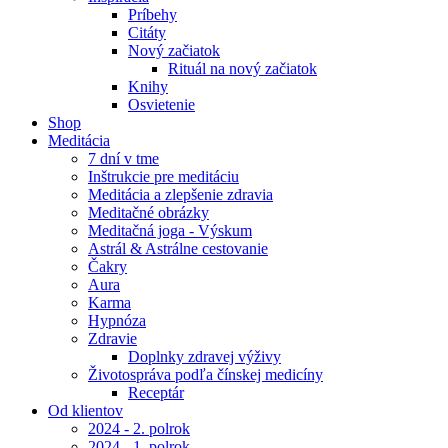
Príbehy
Citáty
Nový začiatok
Rituál na nový začiatok
Knihy
Osvietenie
Shop
Meditácia
7 dní v tme
Inštrukcie pre meditáciu
Meditácia a zlepšenie zdravia
Meditačné obrázky
Meditačná joga - Výskum
Astrál & Astrálne cestovanie
Čakry
Aura
Karma
Hypnóza
Zdravie
Doplnky zdravej výživy
Životospráva podľa čínskej medicíny
Receptár
Od klientov
2024 - 2. polrok
2024 - 1. polrok