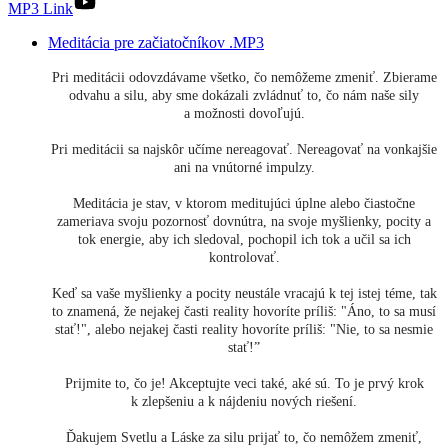
MP3 Link
Meditácia pre začiatočníkov .MP3
Pri meditácii odovzdávame všetko, čo nemôžeme zmeniť. Zbierame
odvahu a silu, aby sme dokázali zvládnuť to, čo nám naše sily
a možnosti dovoľujú.
Pri meditácii sa najskôr učíme nereagovať. Nereagovať na vonkajšie
ani na vnútorné impulzy.
Meditácia je stav, v ktorom meditujúci úplne alebo čiastočne
zameriava svoju pozornosť dovnútra, na svoje myšlienky, pocity a
tok energie, aby ich sledoval, pochopil ich tok a učil sa ich
kontrolovať.
Keď sa vaše myšlienky a pocity neustále vracajú k tej istej téme, tak
to znamená, že nejakej časti reality hovoríte príliš: "Áno, to sa musí
stať!", alebo nejakej časti reality hovoríte príliš: "Nie, to sa nesmie
stať!”
Prijmite to, čo je! Akceptujte veci také, aké sú. To je prvý krok
k zlepšeniu a k nájdeniu nových riešení.
Ďakujem Svetlu a Láske za silu prijať to, čo nemôžem zmeniť,