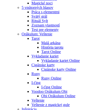
Magické noci
5 vnútorných hlasov
Práca s elementmi
Svätý grál
Rituál Sylt
Zoznam vlastností
Test pre elementy
Orákulum: Veštenie
Tarot
Malá arkána
História tarotu
Tarot Online
Vykladanie kariet
Vykladanie kariet Online
Cigánske karty
Cigánske karty Online
Runy
Runy Online
I-ťing
I-ťing Online
Voodoo Orákulum Obi
Obi Orákulum Online
Veštenie
Veštenie z magickej gule
Inšpirácia