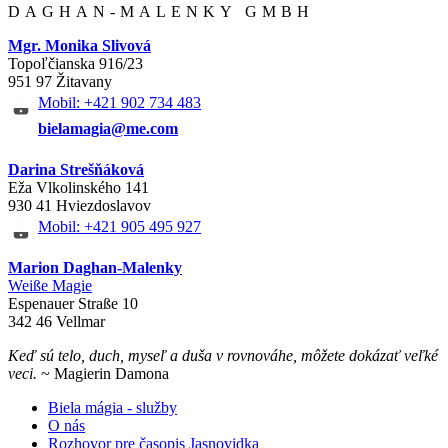
DAGHAN-MALENKY GMBH
Mgr. Monika Slivová
Topoľčianska 916/23
951 97 Žitavany
Mobil: +421 902 734 483
bielamagia@me.com
Darina Strešňáková
Eža Vlkolinského 141
930 41 Hviezdoslavov
Mobil: +421 905 495 927
Marion Daghan-Malenky
Weiße Magie
Espenauer Straße 10
342 46 Vellmar
Keď sú telo, duch, myseľ a duša v rovnováhe, môžete dokázať veľké
veci.
~ Magierin Damona
Biela mágia - služby
O nás
Rozhovor pre časopis Jasnovidka