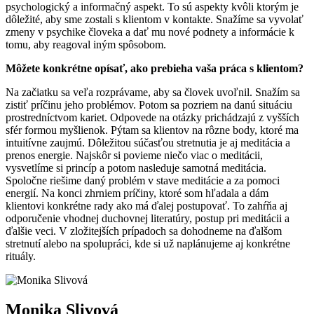
psychologický a informačný aspekt. To sú aspekty kvôli ktorým je
dôležité, aby sme zostali s klientom v kontakte. Snažíme sa vyvolať
zmeny v psychike človeka a dať mu nové podnety a informácie k
tomu, aby reagoval iným spôsobom.
Môžete konkrétne opísať, ako prebieha vaša práca s klientom?
Na začiatku sa veľa rozprávame, aby sa človek uvoľnil. Snažím sa
zistiť príčinu jeho problémov. Potom sa pozriem na danú situáciu
prostredníctvom kariet. Odpovede na otázky prichádzajú z vyšších
sfér formou myšlienok. Pýtam sa klientov na rôzne body, ktoré ma
intuitívne zaujmú. Dôležitou súčasťou stretnutia je aj meditácia a
prenos energie. Najskôr si povieme niečo viac o meditácii,
vysvetlíme si princíp a potom nasleduje samotná meditácia.
Spoločne riešime daný problém v stave meditácie a za pomoci
energií. Na konci zhrniem príčiny, ktoré som hľadala a dám
klientovi konkrétne rady ako má ďalej postupovať. To zahŕňa aj
odporučenie vhodnej duchovnej literatúry, postup pri meditácii a
ďalšie veci. V zložitejších prípadoch sa dohodneme na ďalšom
stretnutí alebo na spolupráci, kde si už naplánujeme aj konkrétne
rituály.
Monika
Slivová