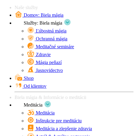
Naše služby
Domov: Biela mágia
Služby: Biela mágia
Ľúbostná mágia
Ochranná mágia
Meditačné semináre
Zdravie
Mágia peňazí
Jasnovidectvo
Shop
Od klientov
Biela mágia & Informácie o meditácii
Meditácia
Meditácia
Inštrukcie pre meditáciu
Meditácia a zlepšenie zdravia