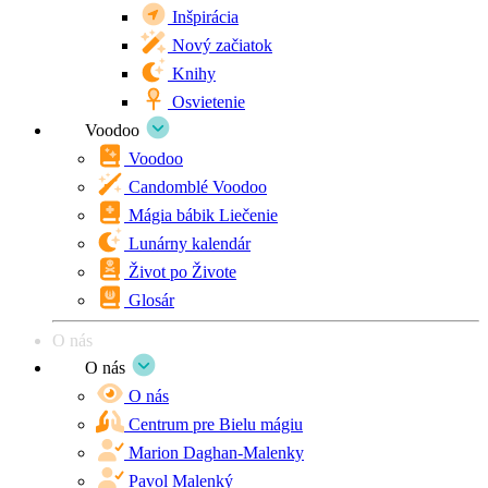
Inšpirácia
Nový začiatok
Knihy
Osvietenie
Voodoo
Voodoo
Candomblé Voodoo
Mágia bábik Liečenie
Lunárny kalendár
Život po Živote
Glosár
O nás
O nás
O nás
Centrum pre Bielu mágiu
Marion Daghan-Malenky
Pavol Malenký