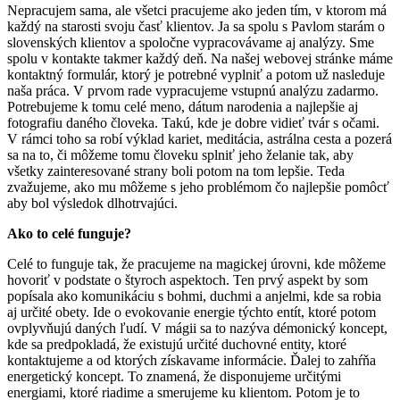
Nepracujem sama, ale všetci pracujeme ako jeden tím, v ktorom má
každý na starosti svoju časť klientov. Ja sa spolu s Pavlom starám o
slovenských klientov a spoločne vypracovávame aj analýzy. Sme
spolu v kontakte takmer každý deň. Na našej webovej stránke máme
kontaktný formulár, ktorý je potrebné vyplniť a potom už nasleduje
naša práca. V prvom rade vypracujeme vstupnú analýzu zadarmo.
Potrebujeme k tomu celé meno, dátum narodenia a najlepšie aj
fotografiu daného človeka. Takú, kde je dobre vidieť tvár s očami.
V rámci toho sa robí výklad kariet, meditácia, astrálna cesta a pozerá
sa na to, či môžeme tomu človeku splniť jeho želanie tak, aby
všetky zainteresované strany boli potom na tom lepšie. Teda
zvažujeme, ako mu môžeme s jeho problémom čo najlepšie pomôcť
aby bol výsledok dlhotrvajúci.
Ako to celé funguje?
Celé to funguje tak, že pracujeme na magickej úrovni, kde môžeme
hovoriť v podstate o štyroch aspektoch. Ten prvý aspekt by som
popísala ako komunikáciu s bohmi, duchmi a anjelmi, kde sa robia
aj určité obety. Ide o evokovanie energie týchto entít, ktoré potom
ovplyvňujú daných ľudí. V mágii sa to nazýva démonický koncept,
kde sa predpokladá, že existujú určité duchovné entity, ktoré
kontaktujeme a od ktorých získavame informácie. Ďalej to zahŕňa
energetický koncept. To znamená, že disponujeme určitými
energiami, ktoré riadime a smerujeme ku klientom. Potom je to