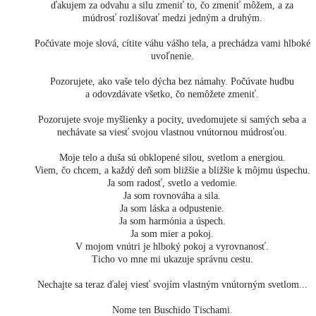
ďakujem za odvahu a silu zmeniť to, čo zmeniť môžem, a za
múdrosť rozlišovať medzi jedným a druhým.
Počúvate moje slová, cítite váhu vášho tela, a prechádza vami hlboké
uvoľnenie.
Pozorujete, ako vaše telo dýcha bez námahy. Počúvate hudbu
a odovzdávate všetko, čo nemôžete zmeniť.
Pozorujete svoje myšlienky a pocity, uvedomujete si samých seba a
nechávate sa viesť svojou vlastnou vnútornou múdrosťou.
Moje telo a duša sú obklopené silou, svetlom a energiou.
Viem, čo chcem, a každý deň som bližšie a bližšie k môjmu úspechu.
Ja som radosť, svetlo a vedomie.
Ja som rovnováha a sila.
Ja som láska a odpustenie.
Ja som harmónia a úspech.
Ja som mier a pokoj.
V mojom vnútri je hlboký pokoj a vyrovnanosť.
Ticho vo mne mi ukazuje správnu cestu.
Nechajte sa teraz ďalej viesť svojím vlastným vnútorným svetlom...
Nome ten Buschido Tischami.