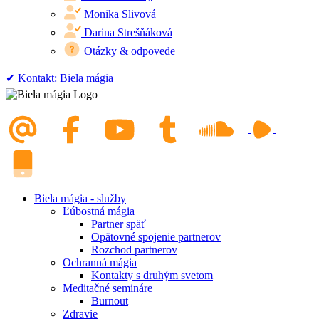
Monika Slivová
Darina Strešňáková
Otázky & odpovede
✔︎ Kontakt: Biela mágia
Biela mágia - služby
Ľúbostná mágia
Partner späť
Opätovné spojenie partnerov
Rozchod partnerov
Ochranná mágia
Kontakty s druhým svetom
Meditačné semináre
Burnout
Zdravie