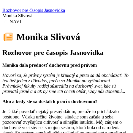
Rozhovor pre časopis Jasnovidka
Monika Slivová
NAVI
Monika Slivová
Rozhovor pre časopis Jasnovidka
Monika dala prednosť duchovnu pred právom
Hovorí sa, že právny systém je kľukatý a preto sa dá obchádzať. To
bol tiež jeden z dôvodov, prečo sa Monika po vyštudovaní
Právnickej fakulty radšej sústredila na duchovný svet, kde sú
pravidlá jasné a a ak by sme ich chceli obísť, vždy nás dobehnú...
Ako a kedy ste sa dostali k práci s duchovnom?
Je ťažké povedať nejaký presný dátum, pretože to prichádzalo
postupne. Vďaka určitej životnej situácie som začala u seba
pozorovať zvyšujúcu citlivosť a silnejšiu intuíciu. Môj záujem o
duchovné veci súvisel s mojou sestrou, ktorá bola od narodenia
chorá. So sestrou sme boli vždy veľmi silno prepojené a myslím si,