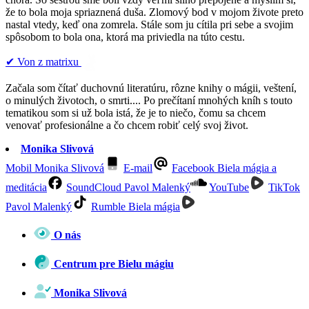
že to bola moja spriaznená duša. Zlomový bod v mojom živote preto
nastal vtedy, keď ona zomrela. Stále som ju cítila pri sebe a svojim
spôsobom to bola ona, ktorá ma priviedla na túto cestu.
✔︎ Von z matrixu
Začala som čítať duchovnú literatúru, rôzne knihy o mágii, veštení,
o minulých životoch, o smrti.... Po prečítaní mnohých kníh s touto
tematikou som si už bola istá, že je to niečo, čomu sa chcem
venovať profesionálne a čo chcem robiť celý svoj život.
Monika Slivová
Mobil Monika Slivová
E-mail
Facebook Biela mágia a
meditácia
SoundCloud Pavol Malenký
YouTube
TikTok
Pavol Malenký
Rumble Biela mágia
O nás
Centrum pre Bielu mágiu
Monika Slivová