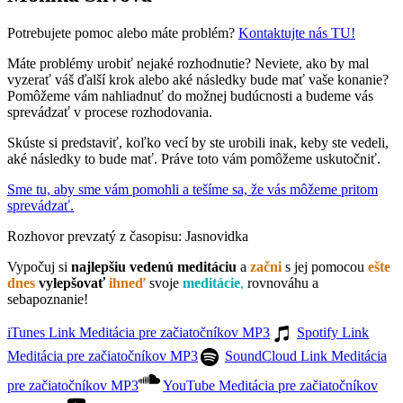
Potrebujete pomoc alebo máte problém?
Kontaktujte nás TU!
Máte problémy urobiť nejaké rozhodnutie? Neviete, ako by mal
vyzerať váš ďalší krok alebo aké následky bude mať vaše konanie?
Pomôžeme vám nahliadnuť do možnej budúcnosti a budeme vás
sprevádzať v procese rozhodovania.
Skúste si predstaviť, koľko vecí by ste urobili inak, keby ste vedeli,
aké následky to bude mať. Práve toto vám pomôžeme uskutočniť.
Sme tu, aby sme vám pomohli a tešíme sa, že vás môžeme pritom
sprevádzať.
Rozhovor prevzatý z časopisu: Jasnovidka
Vypočuj si
najlepšiu vedenú meditáciu
a
začni
s jej pomocou
ešte
dnes
vylepšovať
ihneď
svoje
meditácie
,
rovnováhu a
sebapoznanie!
iTunes Link Meditácia pre začiatočníkov MP3
Spotify Link
Meditácia pre začiatočníkov MP3
SoundCloud Link Meditácia
pre začiatočníkov MP3
YouTube Meditácia pre začiatočníkov