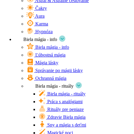
Astrál & Astrálne cestovanie
Čakry
Aura
Karma
Hypnóza
Biela mágia - info
Biela mágia - info
Ľúbostná mágia
Mágia lásky
Správanie po mágii lásky
Ochranná mágia
Biela mágia - rituály
Biela mágia - rituály
Práca s analógiami
Rituály pre peniaze
Zdravie Biela mágia
Sny a mágia s deťmi
Magické noci