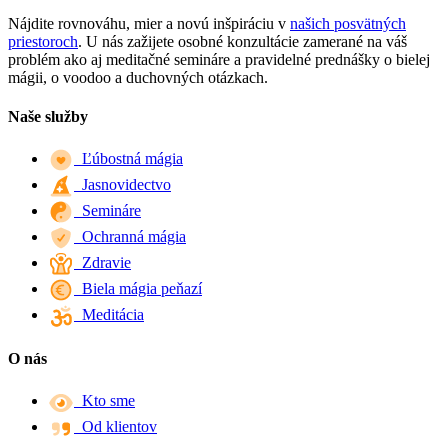
Nájdite rovnováhu, mier a novú inšpiráciu v
našich posvätných
priestoroch
. U nás zažijete osobné konzultácie zamerané na váš
problém ako aj meditačné semináre a pravidelné prednášky o bielej
mágii, o voodoo a duchovných otázkach.
Naše služby
Ľúbostná mágia
Jasnovidectvo
Semináre
Ochranná mágia
Zdravie
Biela mágia peňazí
Meditácia
O nás
Kto sme
Od klientov