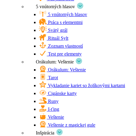
5 vnútorných hlasov
5 vnútorných hlasov
Práca s elementmi
Svätý grál
Rituál Sylt
Zoznam vlastností
Test pre elementy
Orákulum: Veštenie
Orákulum: Veštenie
Tarot
Vykladanie kariet so žolíkovými kartami
Cigánske karty
Runy
I-ťing
Veštenie
Veštenie z magickej gule
Inšpirácia