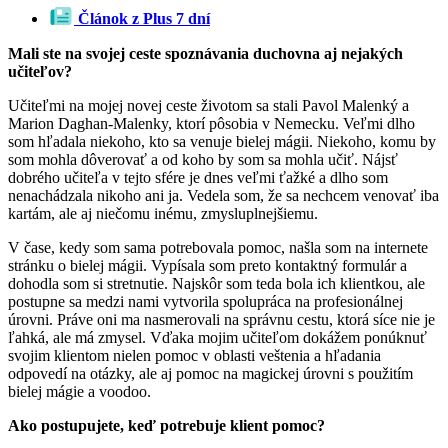
Článok z Plus 7 dní
Mali ste na svojej ceste spoznávania duchovna aj nejakých
učiteľov?
Učiteľmi na mojej novej ceste životom sa stali Pavol Malenký a
Marion Daghan-Malenky, ktorí pôsobia v Nemecku. Veľmi dlho
som hľadala niekoho, kto sa venuje bielej mágii. Niekoho, komu by
som mohla dôverovať a od koho by som sa mohla učiť. Nájsť
dobrého učiteľa v tejto sfére je dnes veľmi ťažké a dlho som
nenachádzala nikoho ani ja. Vedela som, že sa nechcem venovať iba
kartám, ale aj niečomu inému, zmysluplnejšiemu.
V čase, kedy som sama potrebovala pomoc, našla som na internete
stránku o bielej mágii. Vypísala som preto kontaktný formulár a
dohodla som si stretnutie. Najskôr som teda bola ich klientkou, ale
postupne sa medzi nami vytvorila spolupráca na profesionálnej
úrovni. Práve oni ma nasmerovali na správnu cestu, ktorá síce nie je
ľahká, ale má zmysel. Vďaka mojim učiteľom dokážem ponúknuť
svojim klientom nielen pomoc v oblasti veštenia a hľadania
odpovedí na otázky, ale aj pomoc na magickej úrovni s použitím
bielej mágie a voodoo.
Ako postupujete, keď potrebuje klient pomoc?