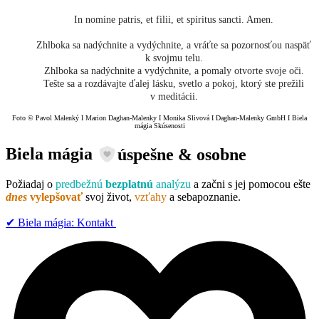
In nomine patris, et filii, et spiritus sancti. Amen.
Zhlboka sa nadýchnite a vydýchnite, a vráťte sa pozornosťou naspäť
k svojmu telu.
Zhlboka sa nadýchnite a vydýchnite, a pomaly otvorte svoje oči.
Tešte sa a rozdávajte ďalej lásku, svetlo a pokoj, ktorý ste prežili
v meditácii.
Foto © Pavol Malenký I Marion Daghan-Malenky I Monika Slivová I Daghan-Malenky GmbH I Biela
mágia Skúsenosti
Biela mágia
úspešne & osobne
Požiadaj o
predbežnú
bezplatnú
analýzu
a začni s jej pomocou ešte
dnes
vylepšovať
svoj život,
vzťahy
a sebapoznanie.
✔︎ Biela mágia: Kontakt