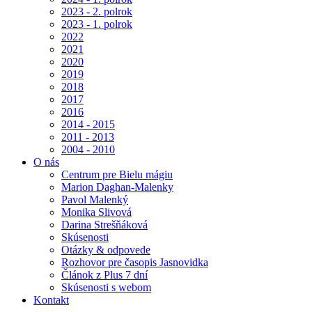
2023 - 2. polrok
2023 - 1. polrok
2022
2021
2020
2019
2018
2017
2016
2014 - 2015
2011 - 2013
2004 - 2010
O nás
Centrum pre Bielu mágiu
Marion Daghan-Malenky
Pavol Malenký
Monika Slivová
Darina Strešňáková
Skúsenosti
Otázky & odpovede
Rozhovor pre časopis Jasnovidka
Článok z Plus 7 dní
Skúsenosti s webom
Kontakt