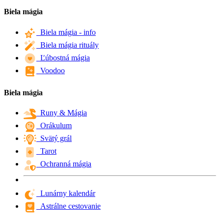
Biela mágia
Biela mágia - info
Biela mágia rituály
Ľúbostná mágia
Voodoo
Biela mágia
Runy & Mágia
Orákulum
Svätý grál
Tarot
Ochranná mágia
Lunárny kalendár
Astrálne cestovanie