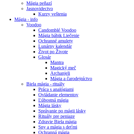
Mágia peňazí
Jasnovidectvo
Kurzy veštenia
Mágia - info
Voodoo
Candomblé Voodoo
Mágia bábik Liečenie
Ochranné amulety
Lunárny kalendár
Život po Živote
Glosár
Mantra
Magický meč
Archanjeli
Mágia a čarodejníctvo
Biela mágia - rituály
Práca s analógiami
Ovládanie elementov
Ľúbostná mágia
Mágia lásky
Správanie po mágii lásky
Rituály pre peniaze
Zdravie Biela mágia
Sny a mágia s deťmi
Ochranná mágia