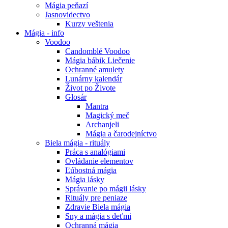
Mágia peňazí
Jasnovidectvo
Kurzy veštenia
Mágia - info
Voodoo
Candomblé Voodoo
Mágia bábik Liečenie
Ochranné amulety
Lunárny kalendár
Život po Živote
Glosár
Mantra
Magický meč
Archanjeli
Mágia a čarodejníctvo
Biela mágia - rituály
Práca s analógiami
Ovládanie elementov
Ľúbostná mágia
Mágia lásky
Správanie po mágii lásky
Rituály pre peniaze
Zdravie Biela mágia
Sny a mágia s deťmi
Ochranná mágia