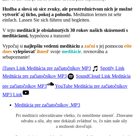
Hudba a slová sú síce zvuky, ale prostredníctvom nich je možné
vytvoriť aj ticho, pokoj a pohodu.
Meditation lernen ist sehr
einfach. Lassen Sie sich führen und begleiten.
V tejto
meditácii je obsiahnutých 30 rokov našich skúseností s
meditáciami,
hypnózou a tranzom!
Vypočuj si
najlepšiu vedenú meditáciu
a
začni
s jej pomocou
ešte
dnes
vylepšovať
ihneď
svoje
meditácie
,
rovnováhu a
sebapoznanie!
iTunes Link Meditácia pre začiatočníkov MP3
Spotify Link
Meditácia pre začiatočníkov MP3
SoundCloud Link Meditácia
pre začiatočníkov MP3
YouTube Meditácia pre začiatočníkov
MP3 Link
Meditácia pre začiatočníkov .MP3
Pri meditácii odovzdávame všetko, čo nemôžeme zmeniť. Zbierame
odvahu a silu, aby sme dokázali zvládnuť to, čo nám naše sily
a možnosti dovoľujú.