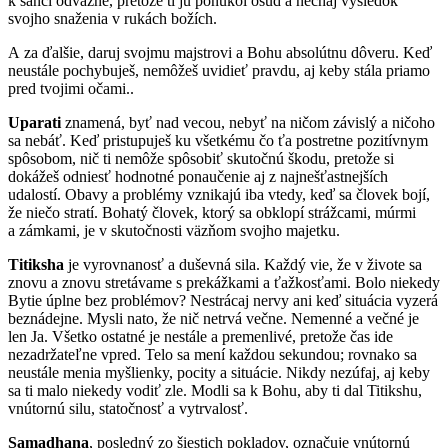
k šanci odvážne, pretože ti ju ponúkol osud a nechaj výsledok
svojho snaženia v rukách božích.
A za ďalšie, daruj svojmu majstrovi a Bohu absolútnu dôveru. Keď
neustále pochybuješ, nemôžeš uvidieť pravdu, aj keby stála priamo
pred tvojimi očami..
Uparati
znamená, byť nad vecou, nebyť na ničom závislý a ničoho
sa nebáť. Keď pristupuješ ku všetkému čo ťa postretne pozitívnym
spôsobom, nič ti nemôže spôsobiť skutočnú škodu, pretože si
dokážeš odniesť hodnotné ponaučenie aj z najnešťastnejších
udalostí. Obavy a problémy vznikajú iba vtedy, keď sa človek bojí,
že niečo stratí. Bohatý človek, ktorý sa obklopí strážcami, múrmi
a zámkami, je v skutočnosti väzňom svojho majetku.
Titiksha
je vyrovnanosť a duševná sila. Každý vie, že v živote sa
znovu a znovu stretávame s prekážkami a ťažkosťami. Bolo niekedy
Bytie úplne bez problémov? Nestrácaj nervy ani keď situácia vyzerá
beznádejne. Mysli nato, že nič netrvá večne. Nemenné a večné je
len Ja. Všetko ostatné je nestále a premenlivé, pretože čas ide
nezadržateľne vpred. Telo sa mení každou sekundou; rovnako sa
neustále menia myšlienky, pocity a situácie. Nikdy nezúfaj, aj keby
sa ti malo niekedy vodiť zle. Modli sa k Bohu, aby ti dal Titikshu,
vnútornú silu, statočnosť a vytrvalosť.
Samadhana
, posledný zo šiestich pokladov, označuje vnútornú