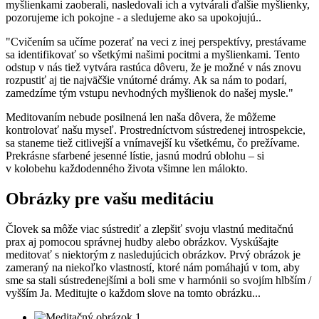
myšlienkami zaoberali, nasledovali ich a vytvárali ďalšie myšlienky,
pozorujeme ich pokojne - a sledujeme ako sa upokojujú..
"Cvičením sa učíme pozerať na veci z inej perspektívy, prestávame
sa identifikovať so všetkými našimi pocitmi a myšlienkami. Tento
odstup v nás tiež vytvára rastúca dôveru, že je možné v nás znovu
rozpustiť aj tie najväčšie vnútorné drámy. Ak sa nám to podarí,
zamedzíme tým vstupu nevhodných myšlienok do našej mysle."
Meditovaním nebude posilnená len naša dôvera, že môžeme
kontrolovať našu myseľ. Prostredníctvom sústredenej introspekcie,
sa staneme tiež citlivejší a vnímavejší ku všetkému, čo prežívame.
Prekrásne sfarbené jesenné lístie, jasnú modrú oblohu – si
v kolobehu každodenného života všimne len málokto.
Obrázky
pre vašu meditáciu
Človek sa môže viac sústrediť a zlepšiť svoju vlastnú meditačnú
prax aj pomocou správnej hudby alebo obrázkov. Vyskúšajte
meditovať s niektorým z nasledujúcich obrázkov. Prvý obrázok je
zameraný na niekoľko vlastností, ktoré nám pomáhajú v tom, aby
sme sa stali sústredenejšími a boli sme v harmónii so svojím hlbším /
vyšším Ja. Meditujte o každom slove na tomto obrázku...