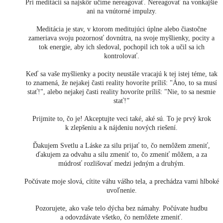
Pri meditácii sa najskôr učíme nereagovať. Nereagovať na vonkajšie
ani na vnútorné impulzy.
Meditácia je stav, v ktorom meditujúci úplne alebo čiastočne
zameriava svoju pozornosť dovnútra, na svoje myšlienky, pocity a
tok energie, aby ich sledoval, pochopil ich tok a učil sa ich
kontrolovať.
Keď sa vaše myšlienky a pocity neustále vracajú k tej istej téme, tak
to znamená, že nejakej časti reality hovoríte príliš: "Áno, to sa musí
stať!", alebo nejakej časti reality hovoríte príliš: "Nie, to sa nesmie
stať!”
Prijmite to, čo je! Akceptujte veci také, aké sú. To je prvý krok
k zlepšeniu a k nájdeniu nových riešení.
Ďakujem Svetlu a Láske za silu prijať to, čo nemôžem zmeniť,
ďakujem za odvahu a silu zmeniť to, čo zmeniť môžem, a za
múdrosť rozlišovať medzi jedným a druhým.
Počúvate moje slová, cítite váhu vášho tela, a prechádza vami hlboké
uvoľnenie.
Pozorujete, ako vaše telo dýcha bez námahy. Počúvate hudbu
a odovzdávate všetko, čo nemôžete zmeniť.