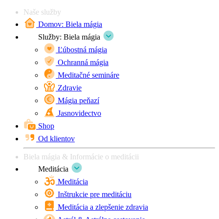
Naše služby
Domov: Biela mágia
Služby: Biela mágia
Ľúbostná mágia
Ochranná mágia
Meditačné semináre
Zdravie
Mágia peňazí
Jasnovidectvo
Shop
Od klientov
Biela mágia & Informácie o meditácii
Meditácia
Meditácia
Inštrukcie pre meditáciu
Meditácia a zlepšenie zdravia