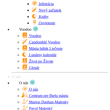
Inšpirácia
Nový začiatok
Knihy
Osvietenie
Voodoo
Voodoo
Candomblé Voodoo
Mágia bábik Liečenie
Lunárny kalendár
Život po Živote
Glosár
O nás
O nás
O nás
Centrum pre Bielu mágiu
Marion Daghan-Malenky
Pavol Malenký