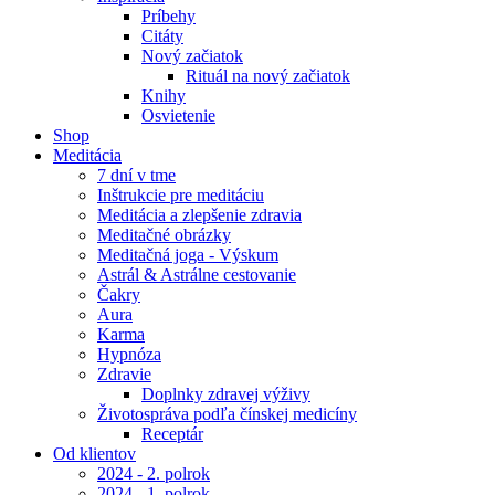
Príbehy
Citáty
Nový začiatok
Rituál na nový začiatok
Knihy
Osvietenie
Shop
Meditácia
7 dní v tme
Inštrukcie pre meditáciu
Meditácia a zlepšenie zdravia
Meditačné obrázky
Meditačná joga - Výskum
Astrál & Astrálne cestovanie
Čakry
Aura
Karma
Hypnóza
Zdravie
Doplnky zdravej výživy
Životospráva podľa čínskej medicíny
Receptár
Od klientov
2024 - 2. polrok
2024 - 1. polrok