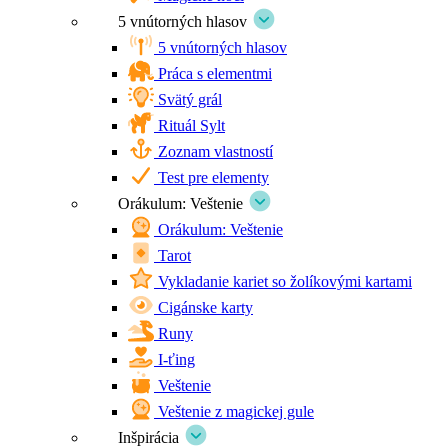
5 vnútorných hlasov
5 vnútorných hlasov
Práca s elementmi
Svätý grál
Rituál Sylt
Zoznam vlastností
Test pre elementy
Orákulum: Veštenie
Orákulum: Veštenie
Tarot
Vykladanie kariet so žolíkovými kartami
Cigánske karty
Runy
I-ťing
Veštenie
Veštenie z magickej gule
Inšpirácia