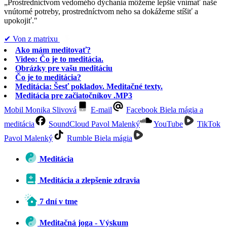
„Prostredníctvom vedomého dýchania môžeme lepšie vnímať naše
vnútorné potreby, prostredníctvom neho sa dokážeme stíšiť a
upokojiť."
✔︎ Von z matrixu
Ako mám meditovať?
Video: Čo je to meditácia.
Obrázky pre vašu meditáciu
Čo je to meditácia?
Meditácia: Šesť pokladov. Meditačné texty.
Meditácia pre začiatočníkov .MP3
Mobil Monika Slivová
E-mail
Facebook Biela mágia a
meditácia
SoundCloud Pavol Malenký
YouTube
TikTok
Pavol Malenký
Rumble Biela mágia
Meditácia
Meditácia a zlepšenie zdravia
7 dní v tme
Meditačná joga - Výskum