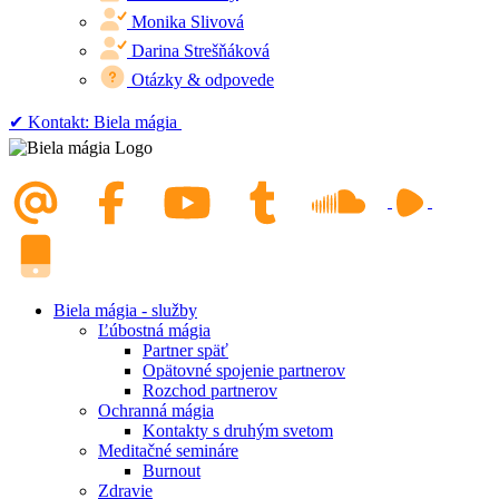
Monika Slivová
Darina Strešňáková
Otázky & odpovede
✔︎ Kontakt: Biela mágia
Biela mágia - služby
Ľúbostná mágia
Partner späť
Opätovné spojenie partnerov
Rozchod partnerov
Ochranná mágia
Kontakty s druhým svetom
Meditačné semináre
Burnout
Zdravie