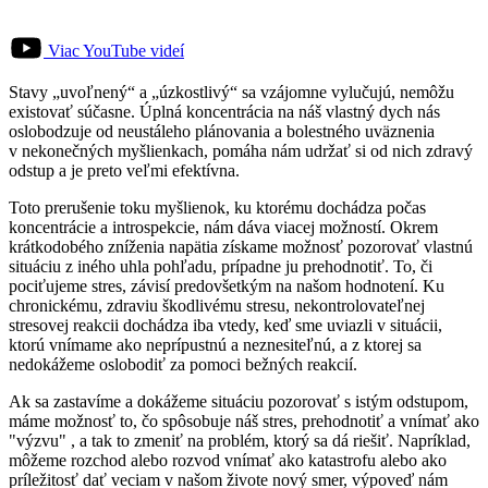
Viac YouTube videí
Stavy „uvoľnený“ a „úzkostlivý“ sa vzájomne vylučujú, nemôžu
existovať súčasne. Úplná koncentrácia na náš vlastný dych nás
oslobodzuje od neustáleho plánovania a bolestného uväznenia
v nekonečných myšlienkach, pomáha nám udržať si od nich zdravý
odstup a je preto veľmi efektívna.
Toto prerušenie toku myšlienok, ku ktorému dochádza počas
koncentrácie a introspekcie, nám dáva viacej možností. Okrem
krátkodobého zníženia napätia získame možnosť pozorovať vlastnú
situáciu z iného uhla pohľadu, prípadne ju prehodnotiť. To, či
pociťujeme stres, závisí predovšetkým na našom hodnotení. Ku
chronickému, zdraviu škodlivému stresu, nekontrolovateľnej
stresovej reakcii dochádza iba vtedy, keď sme uviazli v situácii,
ktorú vnímame ako neprípustnú a neznesiteľnú, a z ktorej sa
nedokážeme oslobodiť za pomoci bežných reakcií.
Ak sa zastavíme a dokážeme situáciu pozorovať s istým odstupom,
máme možnosť to, čo spôsobuje náš stres, prehodnotiť a vnímať ako
"výzvu" , a tak to zmeniť na problém, ktorý sa dá riešiť. Napríklad,
môžeme rozchod alebo rozvod vnímať ako katastrofu alebo ako
príležitosť dať veciam v našom živote nový smer, výpoveď nám