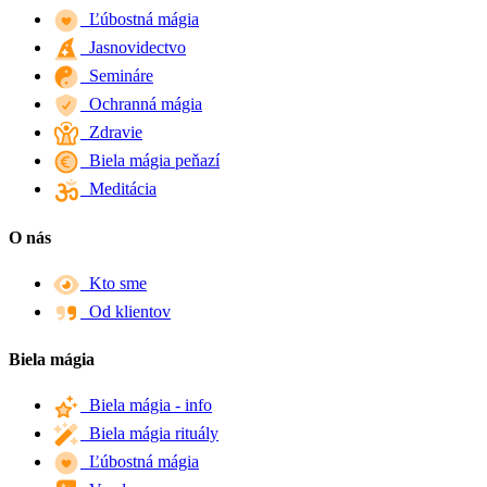
Ľúbostná mágia
Jasnovidectvo
Semináre
Ochranná mágia
Zdravie
Biela mágia peňazí
Meditácia
O nás
Kto sme
Od klientov
Biela mágia
Biela mágia - info
Biela mágia rituály
Ľúbostná mágia