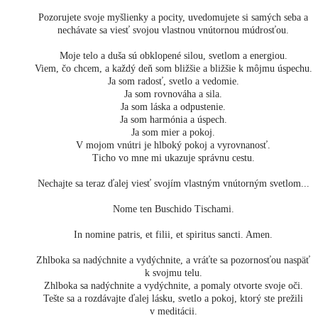
Pozorujete svoje myšlienky a pocity, uvedomujete si samých seba a
nechávate sa viesť svojou vlastnou vnútornou múdrosťou.
Moje telo a duša sú obklopené silou, svetlom a energiou.
Viem, čo chcem, a každý deň som bližšie a bližšie k môjmu úspechu.
Ja som radosť, svetlo a vedomie.
Ja som rovnováha a sila.
Ja som láska a odpustenie.
Ja som harmónia a úspech.
Ja som mier a pokoj.
V mojom vnútri je hlboký pokoj a vyrovnanosť.
Ticho vo mne mi ukazuje správnu cestu.
Nechajte sa teraz ďalej viesť svojím vlastným vnútorným svetlom...
Nome ten Buschido Tischami.
In nomine patris, et filii, et spiritus sancti. Amen.
Zhlboka sa nadýchnite a vydýchnite, a vráťte sa pozornosťou naspäť
k svojmu telu.
Zhlboka sa nadýchnite a vydýchnite, a pomaly otvorte svoje oči.
Tešte sa a rozdávajte ďalej lásku, svetlo a pokoj, ktorý ste prežili
v meditácii.