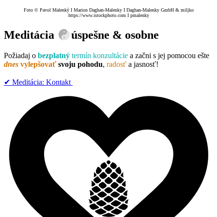
Foto © Pavol Malenký I Marion Daghan-Malenky I Daghan-Malenky GmbH & miljko
https://www.istockphoto.com I pmalenky
Meditácia
úspešne & osobne
Požiadaj o
bezplatný
termín konzultácie
a začni s jej pomocou ešte
dnes
vylepšovať
svoju pohodu
,
radosť
a jasnosť!
✔︎ Meditácia: Kontakt