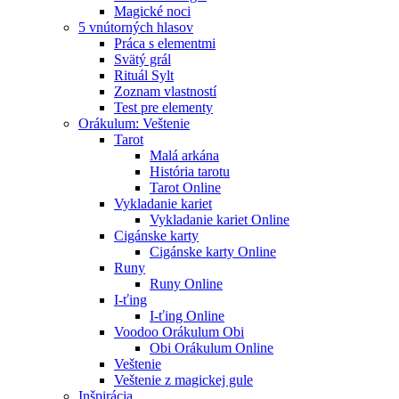
Magické noci
5 vnútorných hlasov
Práca s elementmi
Svätý grál
Rituál Sylt
Zoznam vlastností
Test pre elementy
Orákulum: Veštenie
Tarot
Malá arkána
História tarotu
Tarot Online
Vykladanie kariet
Vykladanie kariet Online
Cigánske karty
Cigánske karty Online
Runy
Runy Online
I-ťing
I-ťing Online
Voodoo Orákulum Obi
Obi Orákulum Online
Veštenie
Veštenie z magickej gule
Inšpirácia