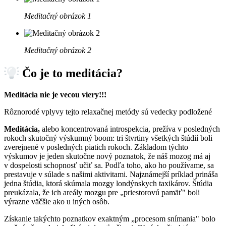
Meditačný obrázok 1
Meditačný obrázok 2
Čo je to
meditácia?
Meditácia nie je vecou viery!!!
Rôznorodé vplyvy tejto relaxačnej metódy sú vedecky podložené
Meditácia,
alebo koncentrovaná introspekcia, prežíva v posledných
rokoch skutočný výskumný boom: tri štvrtiny všetkých štúdií boli
zverejnené v posledných piatich rokoch. Základom týchto
výskumov je jeden skutočne nový poznatok, že náš mozog má aj
v dospelosti schopnosť učiť sa. Podľa toho, ako ho používame, sa
prestavuje v súlade s našimi aktivitami. Najznámejší príklad prináša
jedna štúdia, ktorá skúmala mozgy londýnskych taxikárov. Štúdia
preukázala, že ich areály mozgu pre „priestorovú pamäť" boli
výrazne väčšie ako u iných osôb.
Získanie takýchto poznatkov exaktným „procesom snímania" bolo