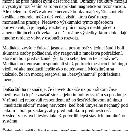
možné až pred niekoľkými desaťročiami. Obrázky štruktúry mozgu
s vysokým rozlíšením sa robia napríklad magnetickou rezonanciou.
Ale nielen to. Keďže aktívne nervové bunky majú vyššiu spotrebu
kyslíka a energie, môžu tiež vedci zistiť, ktorá časť mozgu
momentálne pracuje. Nedávno výskumníci týmto spôsobom
porovnávali, či je nejaký rozdiel v práci mozgu meditujúceho
a nemeditujúceho človeka – a našli reálne výsledky, ktoré dokladajú
mnohé tvrdené vplyvy osobného rozvoja.
Meditácia zvyšuje čulosť, jasnosť a pozornosť: v jednej štúdii boli
skúmané osoby požiadané, aby reagovali z množstva podráždení,
ktoré im boli predvádzané rýchlo po sebe, len na tie „správne".
Meditáciou trénovaní respondenti si už po troch mesiacoch tréningu
viedli vďaka meditácii lepšie ako netrénovaní. Medziiným sa
ukázalo, že ich mozog reagoval na „bezvýznamné" podráždenia
menej.
Ďalšia štúdia naznačuje, že človek dokáže už po krátkom čase
meditovania lepšie znášať stres a jeho imunitný systém sa posilňuje.
V rámci nej reagovali respondenti už po šesťtýždňovom tréningu
„meditácie súcitu" menej nervózne, keď boli úmyselne nechaný pod
tlakom – boli požiadaný, aby pred publikom predniesli reč.
Výsledky krvných testov taktiež potvrdili lepší stav ich imunitného
systému.
Ďalej vedci našli v časti mozgu nazývanej orbitofrontálny kortex, vo