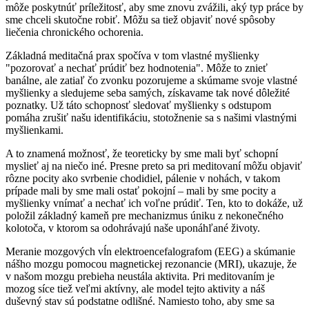
môže poskytnúť príležitosť, aby sme znovu zvážili, aký typ práce by
sme chceli skutočne robiť. Môžu sa tiež objaviť nové spôsoby
liečenia chronického ochorenia.
Základná meditačná prax spočíva v tom vlastné myšlienky
"pozorovať a nechať prúdiť bez hodnotenia". Môže to znieť
banálne, ale zatiaľ čo zvonku pozorujeme a skúmame svoje vlastné
myšlienky a sledujeme seba samých, získavame tak nové dôležité
poznatky. Už táto schopnosť sledovať myšlienky s odstupom
pomáha zrušiť našu identifikáciu, stotožnenie sa s našimi vlastnými
myšlienkami.
A to znamená možnosť, že teoreticky by sme mali byť schopní
myslieť aj na niečo iné. Presne preto sa pri meditovaní môžu objaviť
rôzne pocity ako svrbenie chodidiel, pálenie v nohách, v takom
prípade mali by sme mali ostať pokojní – mali by sme pocity a
myšlienky vnímať a nechať ich voľne prúdiť. Ten, kto to dokáže, už
položil základný kameň pre mechanizmus úniku z nekonečného
kolotoča, v ktorom sa odohrávajú naše uponáhľané životy.
Meranie mozgových vĺn elektroencefalografom (EEG) a skúmanie
nášho mozgu pomocou magnetickej rezonancie (MRI), ukazuje, že
v našom mozgu prebieha neustála aktivita. Pri meditovaním je
mozog síce tiež veľmi aktívny, ale model tejto aktivity a náš
duševný stav sú podstatne odlišné. Namiesto toho, aby sme sa