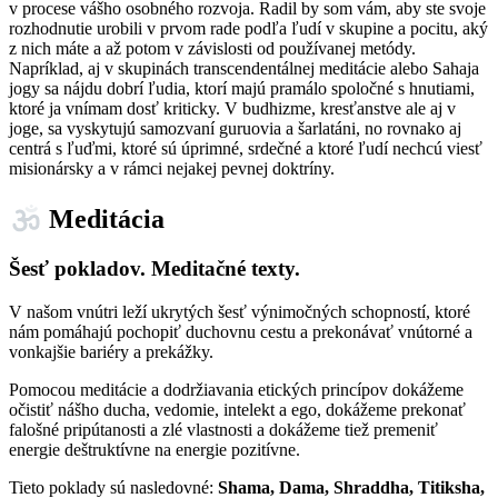
v procese vášho osobného rozvoja. Radil by som vám, aby ste svoje
rozhodnutie urobili v prvom rade podľa ľudí v skupine a pocitu, aký
z nich máte a až potom v závislosti od používanej metódy.
Napríklad, aj v skupinách transcendentálnej meditácie alebo Sahaja
jogy sa nájdu dobrí ľudia, ktorí majú pramálo spoločné s hnutiami,
ktoré ja vnímam dosť kriticky. V budhizme, kresťanstve ale aj v
joge, sa vyskytujú samozvaní guruovia a šarlatáni, no rovnako aj
centrá s ľuďmi, ktoré sú úprimné, srdečné a ktoré ľudí nechcú viesť
misionársky a v rámci nejakej pevnej doktríny.
Meditácia
Šesť pokladov. Meditačné texty.
V našom vnútri leží ukrytých šesť výnimočných schopností, ktoré
nám pomáhajú pochopiť duchovnu cestu a prekonávať vnútorné a
vonkajšie bariéry a prekážky.
Pomocou meditácie a dodržiavania etických princípov dokážeme
očistiť nášho ducha, vedomie, intelekt a ego, dokážeme prekonať
falošné pripútanosti a zlé vlastnosti a dokážeme tiež premeniť
energie deštruktívne na energie pozitívne.
Tieto poklady sú nasledovné:
Shama, Dama, Shraddha, Titiksha,