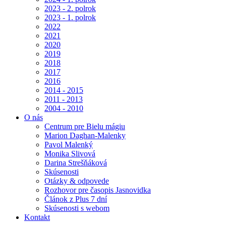
2023 - 2. polrok
2023 - 1. polrok
2022
2021
2020
2019
2018
2017
2016
2014 - 2015
2011 - 2013
2004 - 2010
O nás
Centrum pre Bielu mágiu
Marion Daghan-Malenky
Pavol Malenký
Monika Slivová
Darina Strešňáková
Skúsenosti
Otázky & odpovede
Rozhovor pre časopis Jasnovidka
Článok z Plus 7 dní
Skúsenosti s webom
Kontakt