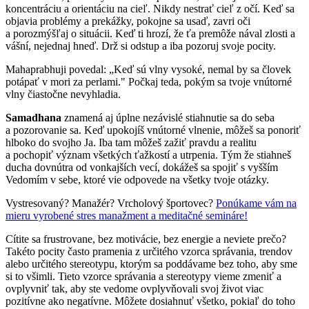
koncentráciu a orientáciu na cieľ. Nikdy nestrať cieľ z očí. Keď sa
objavia problémy a prekážky, pokojne sa usaď, zavri oči
a porozmýšľaj o situácii. Keď ti hrozí, že ťa premôže nával zlosti a
vášní, nejednaj hneď. Drž si odstup a iba pozoruj svoje pocity.
Mahaprabhuji povedal: „Keď sú vlny vysoké, nemal by sa človek
potápať v mori za perlami." Počkaj teda, pokým sa tvoje vnútorné
vlny čiastočne nevyhladia.
Samadhana
znamená aj úplne nezávislé stiahnutie sa do seba
a pozorovanie sa. Keď upokojíš vnútorné vlnenie, môžeš sa ponoriť
hlboko do svojho Ja. Iba tam môžeš zažiť pravdu a realitu
a pochopiť význam všetkých ťažkostí a utrpenia. Tým že stiahneš
ducha dovnútra od vonkajších vecí, dokážeš sa spojiť s vyšším
Vedomím v sebe, ktoré vie odpovede na všetky tvoje otázky.
Vystresovaný? Manažér? Vrcholový športovec?
Ponúkame vám na
mieru vyrobené stres manažment a meditačné semináre!
Cítite sa frustrovane, bez motivácie, bez energie a neviete prečo?
Takéto pocity často pramenia z určitého vzorca správania, trendov
alebo určitého stereotypu, ktorým sa poddávame bez toho, aby sme
si to všimli. Tieto vzorce správania a stereotypy vieme zmeniť a
ovplyvniť tak, aby ste vedome ovplyvňovali svoj život viac
pozitívne ako negatívne. Môžete dosiahnuť všetko, pokiaľ do toho