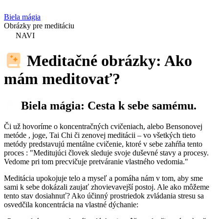
Biela mágia
Obrázky pre meditáciu
NAVI
Meditačné obrázky: Ako
mám meditovať?
Biela mágia: Cesta k sebe samému.
Či už hovoríme o koncentračných cvičeniach, alebo Bensonovej
metóde , joge, Tai Chi či zenovej meditácii – vo všetkých tieto
metódy predstavujú mentálne cvičenie, ktoré v sebe zahŕňa tento
proces : "Meditujúci človek sleduje svoje duševné stavy a procesy.
Vedome pri tom precvičuje pretváranie vlastného vedomia."
Meditácia upokojuje telo a myseľ a pomáha nám v tom, aby sme
sami k sebe dokázali zaujať zhovievavejší postoj. Ale ako môžeme
tento stav dosiahnuť? Ako účinný prostriedok zvládania stresu sa
osvedčila koncentrácia na vlastné dýchanie: