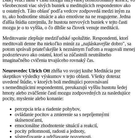
všeobecnosti viac sivých buniek u meditujúcich respondentov ako
u ostatných. Táto oblasť podľa vedcov zodpovedá medzi iným za
to, ako hodnotíme situácie a ako emotívne na ne reagujeme. Jedna
ďalšia štúdia ozrejmila, že hustota nervových buniek v tejto časti
mozgu je o to vyššia, o čo dlhšie sa človek venuje meditácii.
Meditovanie zlepšuje medziľudské spolužitie. Respondenti, ktorí
meditovali denne iba niekoľko minút za „najláskavejšie dobro", sa
potom správali priateľskejšie k neznámym ľuďom a reagovali menej
podozrievavo ako ostatní, ktorí sa zúčastnili neutrálneho
imaginačného cvičenia trvajúceho rovnaký čas.
Neurovedec Ulrich Ott
zhŕňa vo svojej knihe Meditácia pre
skeptikov výsledky výskumov v tejto oblasti. Všetky doteraz
uvedené štúdie, v ktorých boli meditujúci porovnávaní
s nemeditujúcimi respondentmi, preukazujú vyššiu hustotu šedej
hmoty alebo zväčšenie častí mozgu zodpovedných za nasledujúce
pocity, myslenie alebo konanie:
percepcia tela a riadenie pohybov,
ovládanie pocitov a zmierenie sa s nepríjemnými
skúsenosťami,
emocionálne zhodnotenie situácií a reakcií,
pocity prítomnosti, radosti a jednoty,
sústreďovanie a udržiavanie pozornosti,