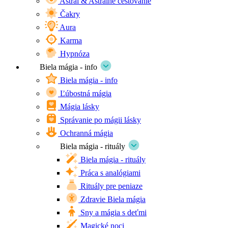
Astrál & Astrálne cestovanie
Čakry
Aura
Karma
Hypnóza
Biela mágia - info
Biela mágia - info
Ľúbostná mágia
Mágia lásky
Správanie po mágii lásky
Ochranná mágia
Biela mágia - rituály
Biela mágia - rituály
Práca s analógiami
Rituály pre peniaze
Zdravie Biela mágia
Sny a mágia s deťmi
Magické noci