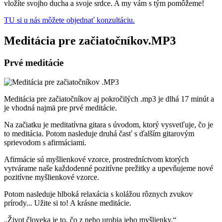
vložíte svojho ducha a svoje srdce. A my vám s tým pomôžeme!
TU si u nás môžete objednať konzultáciu.
Meditácia pre začiatočníkov
.MP3
Prvé meditácie
Meditácia pre začiatočníkov aj pokročilých .mp3 je dlhá 17 minút a
je vhodná najmä pre prvé meditácie.
Na začiatku je meditatívna gitara s úvodom, ktorý vysvetľuje, čo je
to meditácia. Potom nasleduje druhá časť s ďalším gitarovým
sprievodom s afirmáciami.
Afirmácie sú myšlienkové vzorce, prostredníctvom ktorých
vytvárame naše každodenné pozitívne prežitky a upevňujeme nové
pozitívne myšlienkové vzorce.
Potom nasleduje hlboká relaxácia s kolážou rôznych zvukov
prírody... Užite si to! A krásne meditácie.
„Život človeka je to, čo z neho urobia jeho myšlienky.“