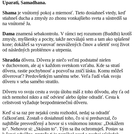
Uparati, Samadhana.
Shama
je vnútorný pokoj a miernosť. Tieto dosiahneš vtedy, keď
stiahneš ducha a zmysly zo zhonu vonkajšieho sveta a sústredíš sa
na vnútorné Ja.
Dama
znamená sebakontrolu. V rámci nej rozumom (Buddhi) krotíš
zmysly, myšlienky a pocity, takže necválajú sem a tam ako splašené
kone; dokážeš sa vyvarovať neuvážených činov a ušetriť svoj život
od následných problémov a utrpenia.
Shradda
dôvera. Dôvera je niečo veľmi podstatné nielen
v duchovnom, ale aj v každom svetskom vzťahu. Kde sa stratí
dôvera, rastie pochybnosť a pozvoľna zničí lásku. Komu môžeš
dôverovať? Predovšetkým samému sebe. Veľa ľudí však svoju
dôveru v seba samého stratilo.
Dôveru vo svoju cestu a svoju úlohu máš z toho dôvodu, aby ťa od
nich nemohol nikto a nič odviesť alebo úplne odradiť. Cesta k
celistvosti vyžaduje bezpodmienečnú dôveru.
Keď si sa raz pre nejakú cestu rozhodol, nedaj sa odradiť
ťažkosťami. Zostaň o dosiahnutí toho, čo si si predsavzal, čo
najhlbšie presvedčený a hovor si s vnútornou istotou: „Dokážem
to". Nehovor si: „Skúsim to". Tým sa iba ochromuješ. Postav sa