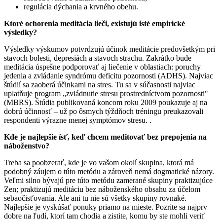
regulácia dýchania a krvného obehu.
Ktoré ochorenia meditácia lieči, existujú isté empirické
výsledky?
Výsledky výskumov potvrdzujú účinok meditácie predovšetkým pri
stavoch bolesti, depresiách a stavoch strachu. Zakrátko bude
meditácia úspešne podporovať aj liečenie v oblastiach: poruchy
jedenia a zvládanie syndrómu deficitu pozornosti (ADHS). Najviac
štúdií sa zaoberá účinkami na stres. Tu sa v súčasnosti najviac
uplatňuje program „zvládnutie stresu prostredníctvom pozornosti"
(MBRS). Štúdia publikovaná koncom roku 2009 poukazuje aj na
dobrú účinnosť – už po ôsmych týždňoch tréningu preukazovali
respondenti výrazne menej symptómov stresu. .
Kde je najlepšie ísť, keď chcem meditovať bez prepojenia na
náboženstvo?
Treba sa poobzerať, kde je vo vašom okolí skupina, ktorá má
podobný záujem o túto metódu a zároveň nemá dogmatické názory.
Veľmi silno bývajú pre túto metódu zamerané skupiny praktizujúce
Zen; praktizujú meditáciu bez náboženského obsahu za účelom
sebaočisťovania. Ale ani tu nie sú všetky skupiny rovnaké.
Najlepšie je vyskúšať ponuky priamo na mieste. Pozrite sa najprv
dobre na ľudí, ktorí tam chodia a zistite, komu by ste mohli veriť