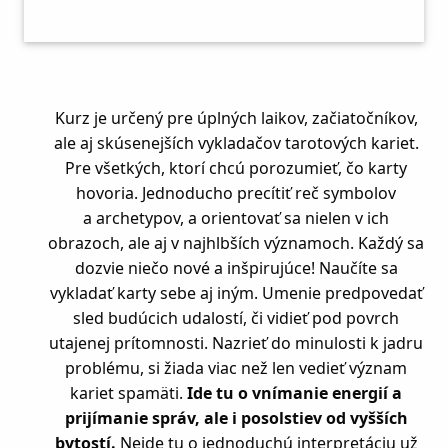
Kurz je určený pre úplných laikov, začiatočníkov,
ale aj skúsenejších vykladačov tarotových kariet.
Pre všetkých, ktorí chcú porozumieť, čo karty
hovoria. Jednoducho precítiť reč symbolov
a archetypov, a orientovať sa nielen v ich
obrazoch, ale aj v najhlbších významoch. Každý sa
dozvie niečo nové a inšpirujúce! Naučíte sa
vykladať karty sebe aj iným. Umenie predpovedať
sled budúcich udalostí, či vidieť pod povrch
utajenej prítomnosti. Nazrieť do minulosti k jadru
problému, si žiada viac než len vedieť význam
kariet spamäti.
Ide tu o vnímanie energií a
prijímanie správ, ale i posolstiev od vyšších
bytostí.
Nejde tu o jednoduchú interpretáciu už