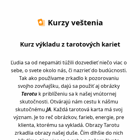
Kurzy veštenia
Kurz výkladu z tarotových kariet
Ľudia sa od nepamäti túžili dozvedieť niečo viac o
sebe, o svete okolo nás, či nazrieť do budúcnosti.
Tak ako používame zrkadlo k pozorovaniu
svojho zovňajšku, dajú sa použiť aj obrázky
Tarotu
k priblíženiu sa k našej vnútornej
skutočnosti. Otvárajú nám cestu k nášmu
skutočnému
JA
. Každá tarotová karta má svoj
význam. Je to reč obrázkov, farieb, energie, pre
klienta, ktorému sa vykladá. Obrazy Tarotu
zrkadlia obrazy našej duše. Čím dlhšie do nich