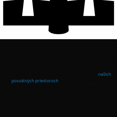
Ľúbostná mágia & Ochranná mágia & Meditácia
Nájdite rovnováhu, mier a novú inšpiráciu v
našich
posvätných priestoroch
. U nás zažijete osobné
konzultácie zamerané na váš problém ako aj
meditačné semináre a pravidelné prednášky o
bielej mágii, o voodoo a duchovných otázkach.
Naše služby