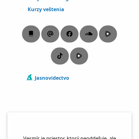
Kurzy veštenia
Mobil Monika Slivová
E-mail
Facebook Biela mágia a meditá
SoundCloud Pavol Mal
YouTube
TikTok Pavol Malenký
Rumble Biela mágia
Jasnovidectvo
Vesmír je priestor, ktorý neoddeľuje, ale