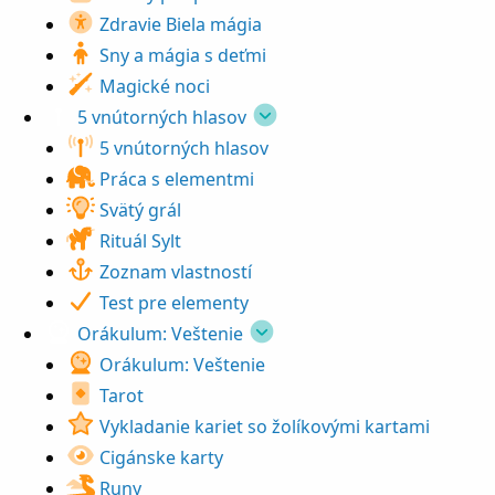
Zdravie Biela mágia
Sny a mágia s deťmi
Magické noci
5 vnútorných hlasov
5 vnútorných hlasov
Práca s elementmi
Svätý grál
Rituál Sylt
Zoznam vlastností
Test pre elementy
Orákulum: Veštenie
Orákulum: Veštenie
Tarot
Vykladanie kariet so žolíkovými kartami
Cigánske karty
Runy