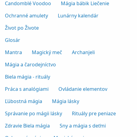
Candomblé Voodoo
Mágia bábik Liečenie
Ochranné amulety
Lunárny kalendár
Život po Živote
Glosár
Mantra
Magický meč
Archanjeli
Mágia a čarodejníctvo
Biela mágia - rituály
Práca s analógiami
Ovládanie elementov
Ľúbostná mágia
Mágia lásky
Správanie po mágii lásky
Rituály pre peniaze
Zdravie Biela mágia
Sny a mágia s deťmi