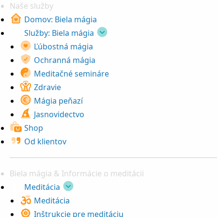
Naše služby
Domov: Biela mágia
Služby: Biela mágia
Ľúbostná mágia
Ochranná mágia
Meditačné semináre
Zdravie
Mágia peňazí
Jasnovidectvo
Shop
Od klientov
Biela mágia & Informácie o meditácii
Meditácia
Meditácia
Inštrukcie pre meditáciu