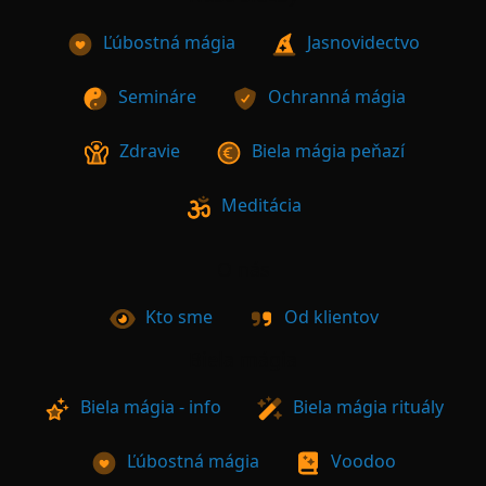
Ľúbostná mágia
Jasnovidectvo
Semináre
Ochranná mágia
Zdravie
Biela mágia peňazí
Meditácia
O nás
Kto sme
Od klientov
Biela mágia
Biela mágia - info
Biela mágia rituály
Ľúbostná mágia
Voodoo