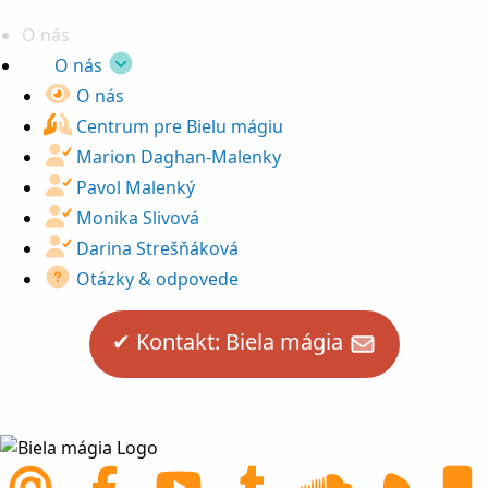
O nás
O nás
O nás
Centrum pre Bielu mágiu
Marion Daghan-Malenky
Pavol Malenký
Monika Slivová
Darina Strešňáková
Otázky & odpovede
✔︎ Kontakt: Biela mágia