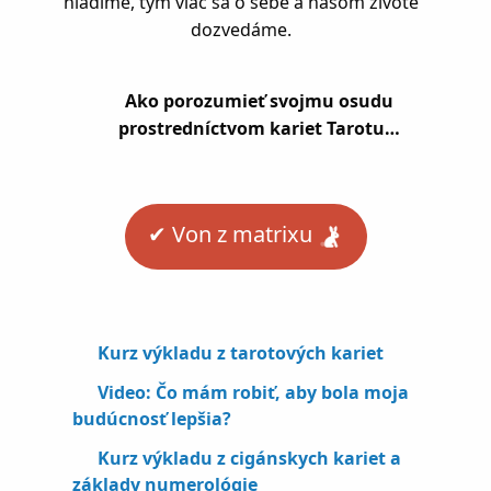
hľadíme, tým viac sa o sebe a našom živote
dozvedáme.
Ako porozumieť svojmu osudu
prostredníctvom kariet Tarotu…
✔︎ Von z matrixu
Kurz výkladu z tarotových kariet
Video: Čo mám robiť, aby bola moja
budúcnosť lepšia?
Kurz výkladu z cigánskych kariet a
základy numerológie