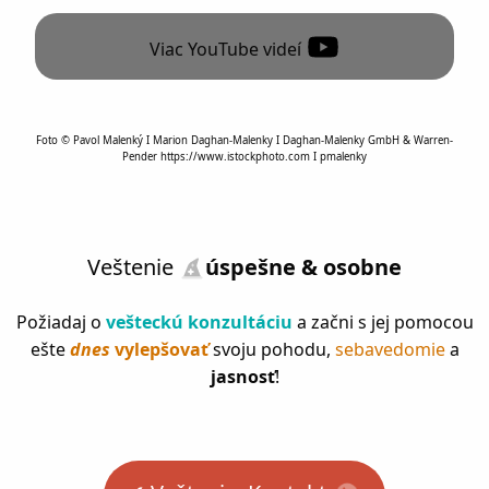
Viac YouTube videí
Foto © Pavol Malenký I Marion Daghan-Malenky I Daghan-Malenky GmbH & Warren-
Pender https://www.istockphoto.com I pmalenky
Veštenie
úspešne & osobne
Požiadaj o
vešteckú konzultáciu
a začni s jej pomocou
ešte
dnes
vylepšovať
svoju pohodu,
sebavedomie
a
jasnosť
!