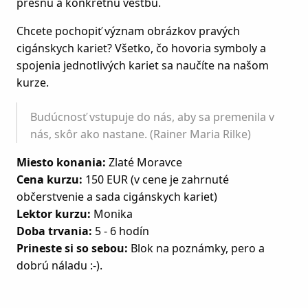
presnú a konkrétnu veštbu.
Chcete pochopiť význam obrázkov pravých
cigánskych kariet? Všetko, čo hovoria symboly a
spojenia jednotlivých kariet sa naučíte na našom
kurze.
Budúcnosť vstupuje do nás, aby sa premenila v
nás, skôr ako nastane. (Rainer Maria Rilke)
Miesto konania:
Zlaté Moravce
Cena kurzu:
150 EUR (v cene je zahrnuté
občerstvenie a sada cigánskych kariet)
Lektor kurzu:
Monika
Doba trvania:
5 - 6 hodín
Prineste si so sebou:
Blok na poznámky, pero a
dobrú náladu :-).