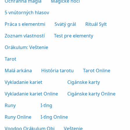
Ochranná mágia
Magické noci
5 vnútorných hlasov
Práca s elementmi
Svätý grál
Rituál Sylt
Zoznam vlastností
Test pre elementy
Orákulum: Veštenie
Tarot
Malá arkána
História tarotu
Tarot Online
Vykladanie kariet
Cigánske karty
Vykladanie kariet Online
Cigánske karty Online
Runy
I-ťing
Runy Online
I-ťing Online
Voodoo Orákulum Obi
Veštenie