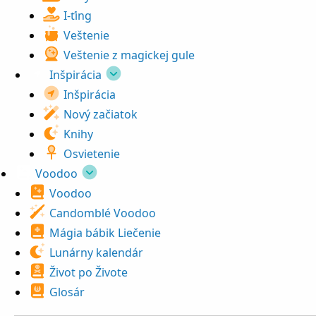
I-ťing
Veštenie
Veštenie z magickej gule
Inšpirácia
Inšpirácia
Nový začiatok
Knihy
Osvietenie
Voodoo
Voodoo
Candomblé Voodoo
Mágia bábik Liečenie
Lunárny kalendár
Život po Živote
Glosár