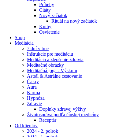
Príbehy
Citáty
Nový začiatok
Rituál na nový začiatok
Knihy
Osvietenie
Shop
Meditácia
7 dní v tme
Inštrukcie pre meditáciu
Meditácia a zlepšenie zdravia
Meditačné obrázky
Meditačná joga - Výskum
Astrál & Astrálne cestovanie
Čakry
Aura
Karma
Hypnóza
Zdravie
Doplnky zdravej výživy
Životospráva podľa čínskej medicíny
Receptár
Od klientov
2024 - 2. polrok
2024 - 1. polrok