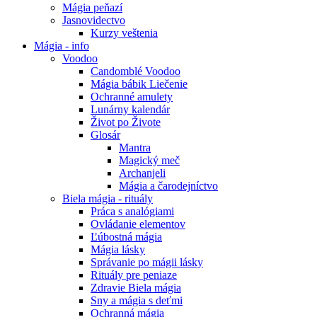
Mágia peňazí
Jasnovidectvo
Kurzy veštenia
Mágia - info
Voodoo
Candomblé Voodoo
Mágia bábik Liečenie
Ochranné amulety
Lunárny kalendár
Život po Živote
Glosár
Mantra
Magický meč
Archanjeli
Mágia a čarodejníctvo
Biela mágia - rituály
Práca s analógiami
Ovládanie elementov
Ľúbostná mágia
Mágia lásky
Správanie po mágii lásky
Rituály pre peniaze
Zdravie Biela mágia
Sny a mágia s deťmi
Ochranná mágia