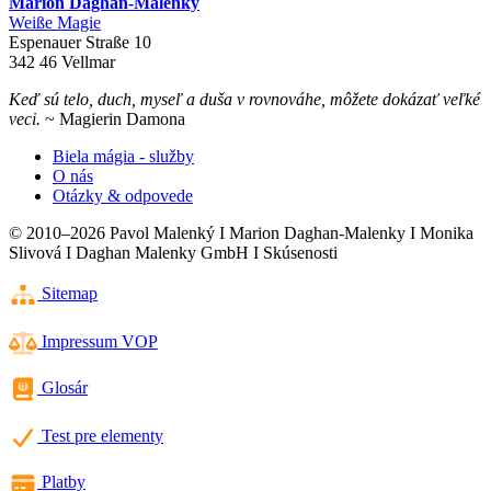
Marion Daghan-Malenky
Weiße Magie
Espenauer Straße 10
342 46 Vellmar
Keď sú telo, duch, myseľ a duša v rovnováhe, môžete dokázať veľké
veci.
~ Magierin Damona
Biela mágia - služby
O nás
Otázky & odpovede
© 2010–
2026
Pavol Malenký I Marion Daghan-Malenky I Monika
Slivová I Daghan Malenky GmbH I Skúsenosti
Sitemap
Impressum VOP
Glosár
Test pre elementy
Platby