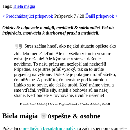
Tags:
Biela mágia
< Predchádzajúci príspevok
Príspevok
7 / 28
Ďalší príspevok >
Otázky & odpovede o mágii, meditácii & spiritualite! Pekná
inšpirácia, motivácia k duchovnej praxi a meditácii.
Stres začína hneď, ako nejakú situáciu opíšete ako
zlú alebo neriešiteľnú. Ale na všetko v tomto vesmíre
existuje riešenie! Ale kým sme v strese, riešenie
nevidíme. To našu prácu ani nezlepší ani nezhorší!
Prípadne, ak je stres príliš vysoký, tak sa to určite
prejaví aj na výkone. Dôležité je pokojne urobiť všetko,
čo môžeme. A pustiť to, čo nemáme pod kontrolou.
Ľahko sa to povie, ale ťažšie urobí. Keď máme vieru a
sme vďační, vyššie sily, anjeli a bohovia sú na našej
strane. Keď budete v rovnováhe, uvidíte riešenie!
Foto © Pavol Malenký I Marion Daghan-Malenky I Daghan-Malenky GmbH
Biela mágia
úspešne & osobne
Požiadaj o
predbežnú
bezplatnú
analýzu
a začni s jej pomocou ešte