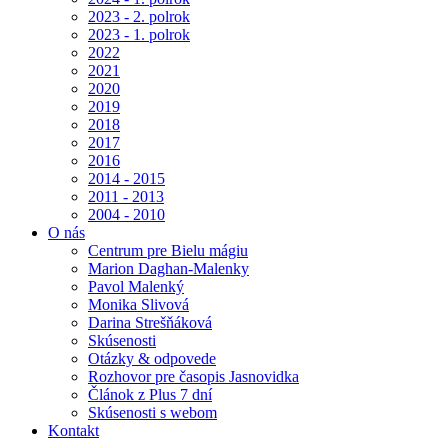
2023 - 2. polrok
2023 - 1. polrok
2022
2021
2020
2019
2018
2017
2016
2014 - 2015
2011 - 2013
2004 - 2010
O nás
Centrum pre Bielu mágiu
Marion Daghan-Malenky
Pavol Malenký
Monika Slivová
Darina Strešňáková
Skúsenosti
Otázky & odpovede
Rozhovor pre časopis Jasnovidka
Článok z Plus 7 dní
Skúsenosti s webom
Kontakt