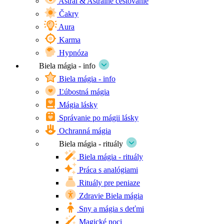
Astrál & Astrálne cestovanie
Čakry
Aura
Karma
Hypnóza
Biela mágia - info
Biela mágia - info
Ľúbostná mágia
Mágia lásky
Správanie po mágii lásky
Ochranná mágia
Biela mágia - rituály
Biela mágia - rituály
Práca s analógiami
Rituály pre peniaze
Zdravie Biela mágia
Sny a mágia s deťmi
Magické noci