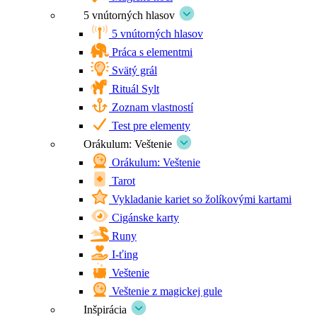
5 vnútorných hlasov
5 vnútorných hlasov
Práca s elementmi
Svätý grál
Rituál Sylt
Zoznam vlastností
Test pre elementy
Orákulum: Veštenie
Orákulum: Veštenie
Tarot
Vykladanie kariet so žolíkovými kartami
Cigánske karty
Runy
I-ťing
Veštenie
Veštenie z magickej gule
Inšpirácia