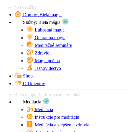
Naše služby
Domov: Biela mágia
Služby: Biela mágia
Ľúbostná mágia
Ochranná mágia
Meditačné semináre
Zdravie
Mágia peňazí
Jasnovidectvo
Shop
Od klientov
Biela mágia & Informácie o meditácii
Meditácia
Meditácia
Inštrukcie pre meditáciu
Meditácia a zlepšenie zdravia