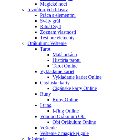
Magické noci
5 vnútorných hlasov
Práca s elementmi
Svätý grál
Rituál Sylt
Zoznam vlastností
Test pre elementy
Orákulum: Veštenie
Tarot
Malá arkána
História tarotu
Tarot Online
Vykladanie kariet
Vykladanie kariet Online
Cigánske karty
Cigánske karty Online
Runy
Runy Online
I-ťing
I-ťing Online
Voodoo Orákulum Obi
Obi Orákulum Online
Veštenie
Veštenie z magickej gule
Inšpirácia