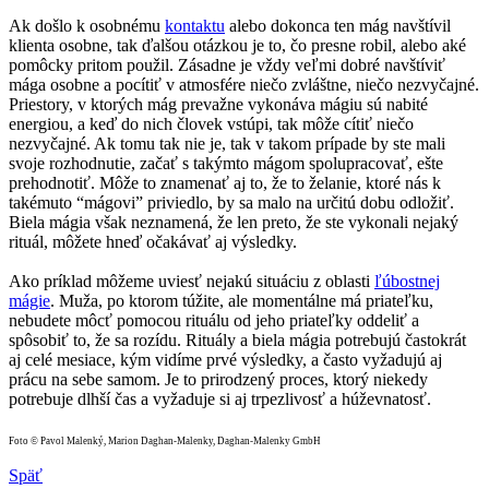
Ak došlo k osobnému
kontaktu
alebo dokonca ten mág navštívil
klienta osobne, tak ďalšou otázkou je to, čo presne robil, alebo aké
pomôcky pritom použil. Zásadne je vždy veľmi dobré navštíviť
mága osobne a pocítiť v atmosfére niečo zvláštne, niečo nezvyčajné.
Priestory, v ktorých mág prevažne vykonáva mágiu sú nabité
energiou, a keď do nich človek vstúpi, tak môže cítiť niečo
nezvyčajné. Ak tomu tak nie je, tak v takom prípade by ste mali
svoje rozhodnutie, začať s takýmto mágom spolupracovať, ešte
prehodnotiť. Môže to znamenať aj to, že to želanie, ktoré nás k
takémuto “mágovi” priviedlo, by sa malo na určitú dobu odložiť.
Biela mágia však neznamená, že len preto, že ste vykonali nejaký
rituál, môžete hneď očakávať aj výsledky.
Ako príklad môžeme uviesť nejakú situáciu z oblasti
ľúbostnej
mágie
. Muža, po ktorom túžite, ale momentálne má priateľku,
nebudete môcť pomocou rituálu od jeho priateľky oddeliť a
spôsobiť to, že sa rozídu. Rituály a biela mágia potrebujú častokrát
aj celé mesiace, kým vidíme prvé výsledky, a často vyžadujú aj
prácu na sebe samom. Je to prirodzený proces, ktorý niekedy
potrebuje dlhší čas a vyžaduje si aj trpezlivosť a húževnatosť.
Foto © Pavol Malenký, Marion Daghan-Malenky, Daghan-Malenky GmbH
Späť