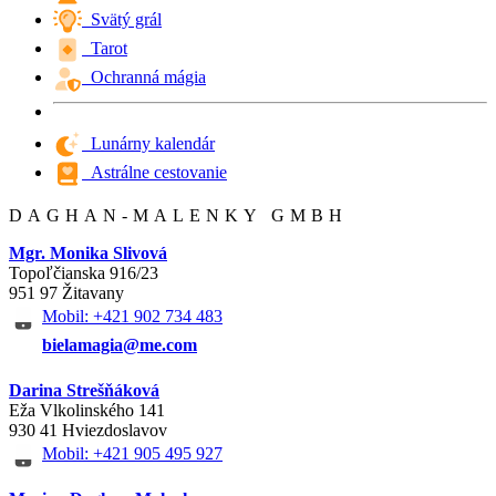
Svätý grál
Tarot
Ochranná mágia
Lunárny kalendár
Astrálne cestovanie
DAGHAN-MALENKY GMBH
Mgr. Monika Slivová
Topoľčianska 916/23
951 97 Žitavany
Mobil: +421 902 734 483
bielamagia@me.com
Darina Strešňáková
Eža Vlkolinského 141
930 41 Hviezdoslavov
Mobil: +421 905 495 927