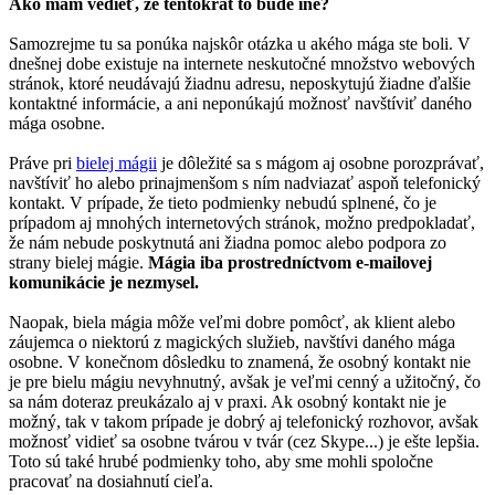
Ako mám vedieť, že tentokrát to bude iné?
Samozrejme tu sa ponúka najskôr otázka u akého mága ste boli. V
dnešnej dobe existuje na internete neskutočné množstvo webových
stránok, ktoré neudávajú žiadnu adresu, neposkytujú žiadne ďalšie
kontaktné informácie, a ani neponúkajú možnosť navštíviť daného
mága osobne.
Práve pri
bielej mágii
je dôležité sa s mágom aj osobne porozprávať,
navštíviť ho alebo prinajmenšom s ním nadviazať aspoň telefonický
kontakt. V prípade, že tieto podmienky nebudú splnené, čo je
prípadom aj mnohých internetových stránok, možno predpokladať,
že nám nebude poskytnutá ani žiadna pomoc alebo podpora zo
strany bielej mágie.
Mágia iba prostredníctvom e-mailovej
komunikácie je nezmysel.
Naopak, biela mágia môže veľmi dobre pomôcť, ak klient alebo
záujemca o niektorú z magických služieb, navštívi daného mága
osobne. V konečnom dôsledku to znamená, že osobný kontakt nie
je pre bielu mágiu nevyhnutný, avšak je veľmi cenný a užitočný, čo
sa nám doteraz preukázalo aj v praxi. Ak osobný kontakt nie je
možný, tak v takom prípade je dobrý aj telefonický rozhovor, avšak
možnosť vidieť sa osobne tvárou v tvár (cez Skype...) je ešte lepšia.
Toto sú také hrubé podmienky toho, aby sme mohli spoločne
pracovať na dosiahnutí cieľa.