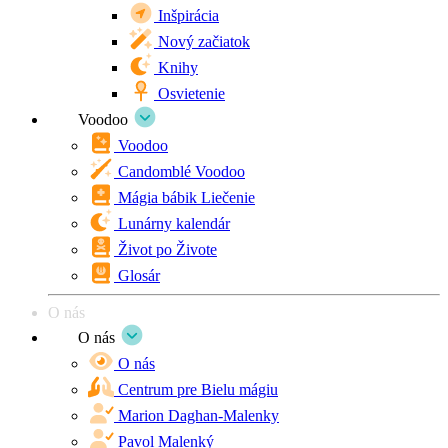
Inšpirácia
Nový začiatok
Knihy
Osvietenie
Voodoo
Voodoo
Candomblé Voodoo
Mágia bábik Liečenie
Lunárny kalendár
Život po Živote
Glosár
O nás
O nás
O nás
Centrum pre Bielu mágiu
Marion Daghan-Malenky
Pavol Malenký