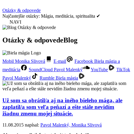
Otázky & odpovede
Najčastejšie otázky: Mágia, meditácia, spiritualita ✔
NAVI
Otázky & odpovede
Blog
Mobil Monika Slivová
E-mail
Facebook Biela mágia a
meditácia
SoundCloud Pavol Malenký
YouTube
TikTok
Pavol Malenký
Rumble Biela mágia
Už som sa obrátil/a aj na iného bieleho mága, ale
zaplatil/a som veľa peňazí a ešte stále nevidím
žiadnu zmenu mojej situácie.
11.08.2015
napísal:
Pavol Malenký, Monika Slivová