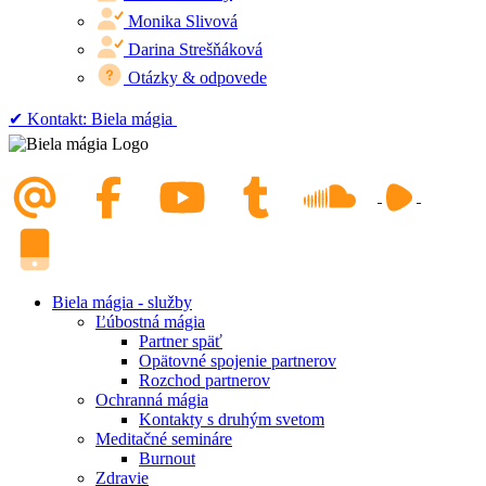
Monika Slivová
Darina Strešňáková
Otázky & odpovede
✔︎ Kontakt: Biela mágia
Biela mágia - služby
Ľúbostná mágia
Partner späť
Opätovné spojenie partnerov
Rozchod partnerov
Ochranná mágia
Kontakty s druhým svetom
Meditačné semináre
Burnout
Zdravie