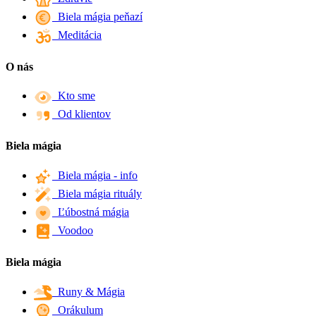
Biela mágia peňazí
Meditácia
O nás
Kto sme
Od klientov
Biela mágia
Biela mágia - info
Biela mágia rituály
Ľúbostná mágia
Voodoo
Biela mágia
Runy & Mágia
Orákulum